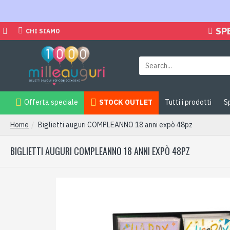
SP
CHI SIAMO
Offerta speciale
STOCK OUTLET
Tutti i prodotti
S
Home
Biglietti auguri COMPLEANNO 18 anni expò 48pz
BIGLIETTI AUGURI COMPLEANNO 18 ANNI EXPÒ 48PZ