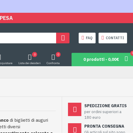
SPESA
FAQ
CONTATTI
0
0
0 prodotti - 0,00€
acquistare
Lista dei desideri
Confronta
SPEDIZIONE GRATIS
per ordini superiori a
180 euro
anco
di biglietti di auguri
PRONTA CONSEGNA
tti diversi
Gli articoli sul sito sono