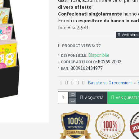
Gialli, rosa, azzurri, lilla e verdi per u
di vero effetto
!
Confezionati singolarmente
hanno d
Forniti in
espositore da banco in car
ben 8 soggetti
PRODUCT VIEWS: 77
Disponibile
DISPONIBILE:
K0769 2002
CODICE ARTICOLO:
8009162434977
EAN:
Basato su 0 recensioni.
-
ACQUISTA
ASK QUESTI