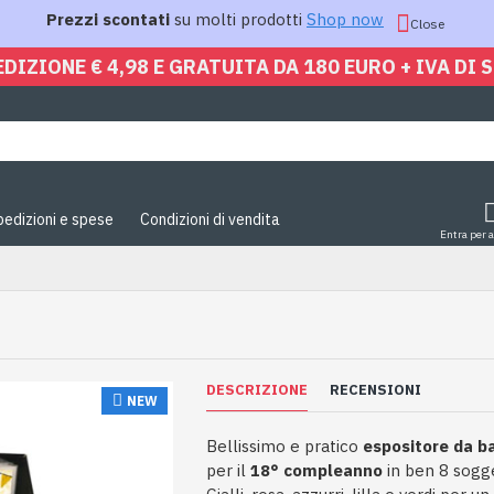
Prezzi scontati
su molti prodotti
Shop now
Close
EDIZIONE € 4,98 E GRATUITA DA 180 EURO + IVA DI 
pedizioni e spese
Condizioni di vendita
Entra per 
DESCRIZIONE
RECENSIONI
NEW
Bellissimo e pratico
espositore da b
per il
18° compleanno
in ben 8 sogge