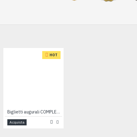
HOT
HOT
Biglietti augurali COMPLEANNO 1 ANNO portasoldi 12pz
Biglietti augurali compleanno 40 anni 6pz
Acquista
Acquista