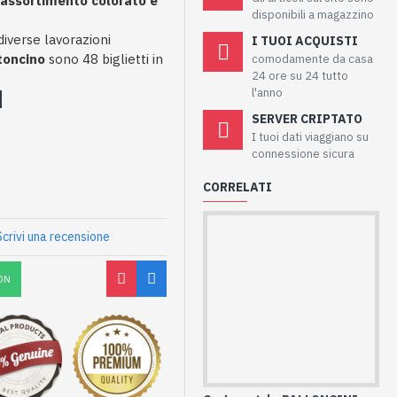
n
assortimento colorato e
disponibili a magazzino
iverse lavorazioni
I TUOI ACQUISTI
toncino
sono 48 biglietti in
comodamente da casa
24 ore su 24 tutto
l'anno
SERVER CRIPTATO
I tuoi dati viaggiano su
connessione sicura
CORRELATI
Scrivi una recensione
ON