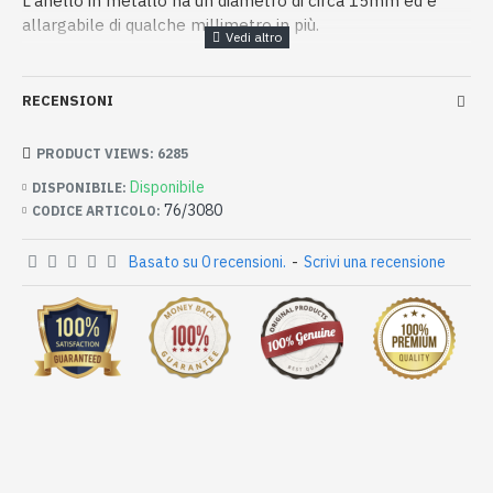
L'anello in metallo ha un diametro di circa 15mm ed è
allargabile di qualche millimetro in più.
RECENSIONI
PRODUCT VIEWS: 6285
Disponibile
DISPONIBILE:
76/3080
CODICE ARTICOLO:
Basato su 0 recensioni.
-
Scrivi una recensione