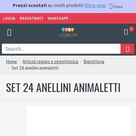
Prezzi scontati
su molti prodotti
Shop now
Close
LOGIN
REGISTRATI
WHATSAPP
0
Home
Articoli regalo e oggettistica
Bigiotteria
Set 24 anellini animaletti
SET 24 ANELLINI ANIMALETTI