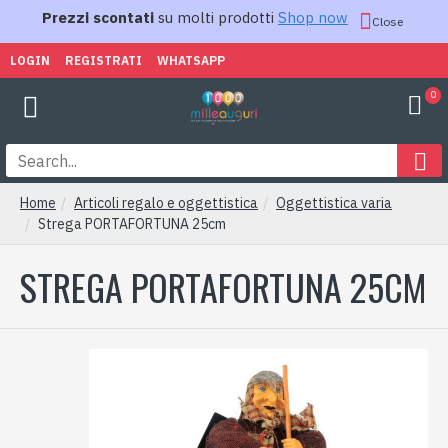
Prezzi scontati
su molti prodotti
Shop now
Close
LOGIN
REGISTRATI
WHATSAPP
0
Home
Articoli regalo e oggettistica
Oggettistica varia
Strega PORTAFORTUNA 25cm
STREGA PORTAFORTUNA 25CM