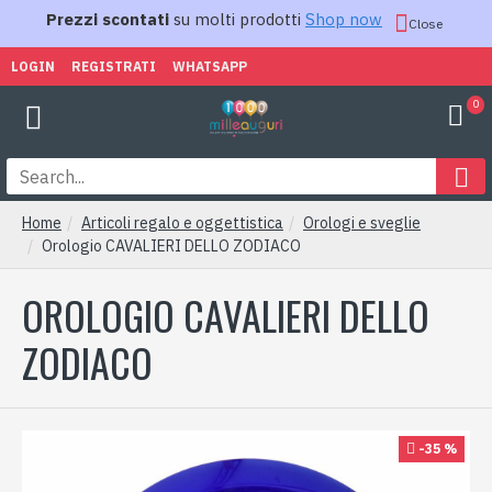
Prezzi scontati
su molti prodotti
Shop now
Close
LOGIN
REGISTRATI
WHATSAPP
0
Home
Articoli regalo e oggettistica
Orologi e sveglie
Orologio CAVALIERI DELLO ZODIACO
OROLOGIO CAVALIERI DELLO
ZODIACO
-35 %