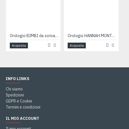
Orologio BIMBI da scrivania
Orologio HANNAH MONTANA
Acquista
Acquista
INFO LINKS
Chi siamo
Spedizioni
GDPR e Cookie
Termini e condizioni
IL MIO ACCOUNT
Il mio account