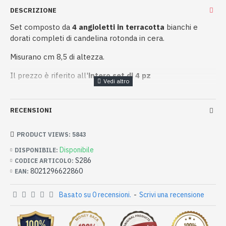
DESCRIZIONE
Set composto da
4 angioletti in terracotta
bianchi e
dorati completi di candelina rotonda in cera.
Misurano cm 8,5 di altezza.
Il prezzo è riferito all'
intero set di 4 pz
RECENSIONI
PRODUCT VIEWS: 5843
Disponibile
DISPONIBILE:
S286
CODICE ARTICOLO:
8021296622860
EAN:
Basato su 0 recensioni.
-
Scrivi una recensione