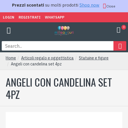
Prezzi scontati
su molti prodotti
Shop now
Close
LOGIN
REGISTRATI
WHATSAPP
0
Home
Articoli regalo e oggettistica
Statuine e figure
Angeli con candelina set 4pz
ANGELI CON CANDELINA SET
4PZ