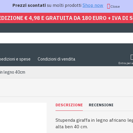
Prezzi scontati
su molti prodotti
Shop now
Close
EDIZIONE € 4,98 E GRATUITA DA 180 EURO + IVA DI 
pedizioni e spese
Condizioni di vendita
Entra per 
 in legno 40cm
DESCRIZIONE
RECENSIONI
Stupenda giraffa in legno africano le
alta ben 40 cm.