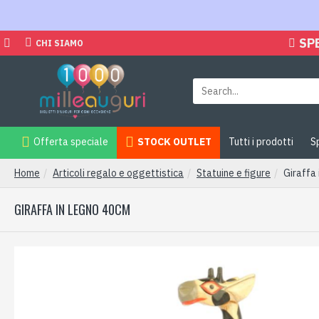
SP
CHI SIAMO
Offerta speciale
STOCK OUTLET
Tutti i prodotti
S
Home
Articoli regalo e oggettistica
Statuine e figure
Giraffa
GIRAFFA IN LEGNO 40CM