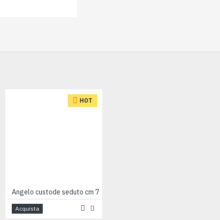
HOT
Angelo custode seduto cm 7
Angelo porta candela seduto cm 13
Acquista
Acquista