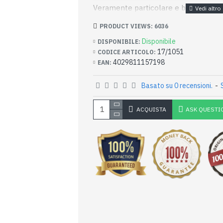
Veramente particolare e bella da ved
PRODUCT VIEWS: 6036
Disponibile
DISPONIBILE:
17/1051
CODICE ARTICOLO:
4029811157198
EAN:
Basato su 0 recensioni.
-
ACQUISTA
ASK QUESTI