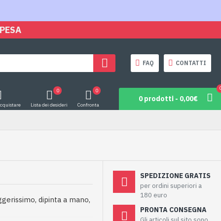
SPESA
FAQ
CONTATTI
0
0
0 prodotti - 0,00€
acquistare
Lista dei desideri
Confronta
SPEDIZIONE GRATIS
per ordini superiori a
180 euro
ggerissimo, dipinta a mano,
PRONTA CONSEGNA
Gli articoli sul sito sono