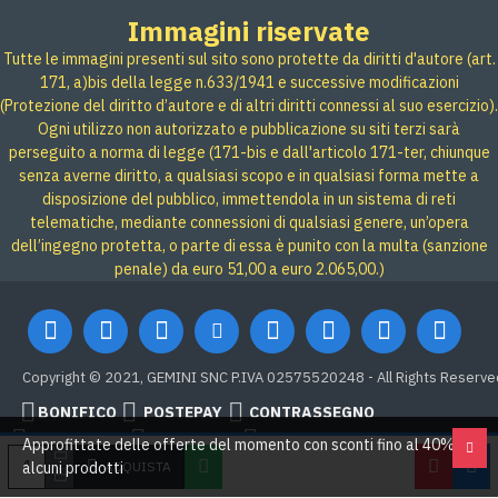
Immagini riservate
Tutte le immagini presenti sul sito sono protette da diritti d'autore (art.
171, a)bis della legge n.633/1941 e successive modificazioni
(Protezione del diritto d’autore e di altri diritti connessi al suo esercizio).
Ogni utilizzo non autorizzato e pubblicazione su siti terzi sarà
perseguito a norma di legge (171-bis e dall'articolo 171-ter, chiunque
senza averne diritto, a qualsiasi scopo e in qualsiasi forma mette a
disposizione del pubblico, immettendola in un sistema di reti
telematiche, mediante connessioni di qualsiasi genere, un’opera
dell’ingegno protetta, o parte di essa è punito con la multa (sanzione
penale) da euro 51,00 a euro 2.065,00.)
Copyright © 2021, GEMINI SNC P.IVA 02575520248 - All Rights Reserve
BONIFICO
POSTEPAY
CONTRASSEGNO
Credit card
Google Pay
PAYPAL
Approfittate delle offerte del momento con sconti fino al 40% su
ACQUISTA
alcuni prodotti