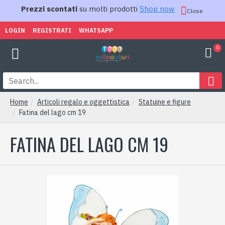
Prezzi scontati
su molti prodotti
Shop now
Close
LOGIN
REGISTRATI
WHATSAPP
0
Home
Articoli regalo e oggettistica
Statuine e figure
Fatina del lago cm 19
FATINA DEL LAGO CM 19