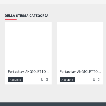
DELLA STESSA CATEGORIA
Portachiavi ANGIOLETTO azzurro 12pz
Portachiavi ANGIOLETTO rosa 12pz
Acquista
Acquista