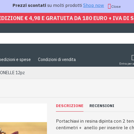
Prezzi scontati
su molti prodotti
Shop now
Close
EDIZIONE € 4,98 E GRATUITA DA 180 EURO + IVA DI 
pedizioni e spese
Condizioni di vendita
Entra per 
MONELLE 12pz
DESCRIZIONE
RECENSIONI
Portachiavi in resina dipinta con 2 te
centimetri + anello per inserire le chi