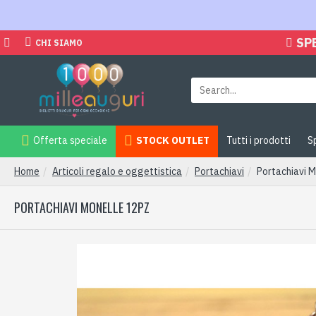
SP
CHI SIAMO
Offerta speciale
STOCK OUTLET
Tutti i prodotti
S
Home
Articoli regalo e oggettistica
Portachiavi
Portachiavi 
PORTACHIAVI MONELLE 12PZ