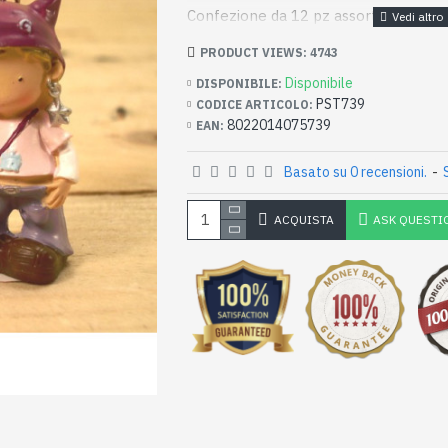
Confezione da 12 pz assortiti in 2 sog
PRODUCT VIEWS: 4743
Disponibile
DISPONIBILE:
PST739
CODICE ARTICOLO:
8022014075739
EAN:
Basato su 0 recensioni.
-
ACQUISTA
ASK QUESTI