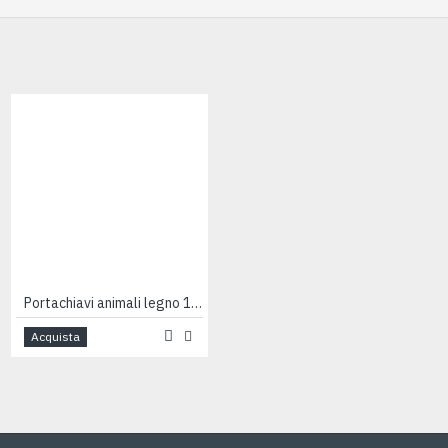
Portachiavi animali legno 10pz
Portachiavi coltellino cm 10
Acquista
Acquista