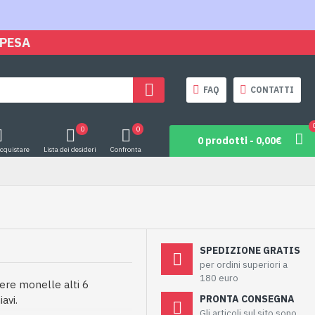
SPESA
FAQ
CONTATTI
0
0
0 prodotti - 0,00€
acquistare
Lista dei desideri
Confronta
SPEDIZIONE GRATIS
per ordini superiori a
180 euro
nere monelle alti 6
PRONTA CONSEGNA
avi.
Gli articoli sul sito sono