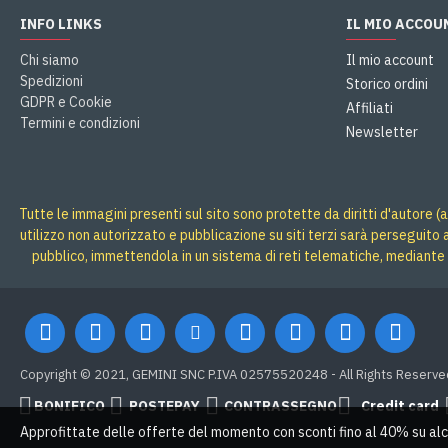
INFO LINKS
IL MIO ACCOU
Chi siamo
Il mio account
Spedizioni
Storico ordini
GDPR e Cookie
Affiliati
Termini e condizioni
Newsletter
Tutte le immagini presenti sul sito sono protette da diritti d'autore (a
utilizzo non autorizzato e pubblicazione su siti terzi sarà perseguito
pubblico, immettendola in un sistema di reti telematiche, mediante 
Copyright © 2021, GEMINI SNC P.IVA 02575520248 - All Rights Reserve
BONIFICO
POSTEPAY
CONTRASSEGNO
Credit card
Approfittate delle offerte del momento con sconti fino al 40% su alc