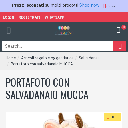
Prezzi scontati
su molti prodotti
Shop now
Close
LOGIN
REGISTRATI
WHATSAPP
0
Home
Articoli regalo e oggettistica
Salvadanai
Portafoto con salvadanaio MUCCA
PORTAFOTO CON
SALVADANAIO MUCCA
HOT