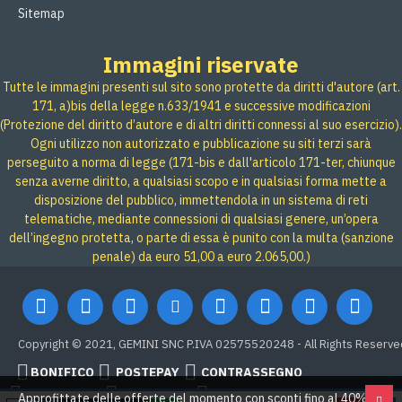
Sitemap
Immagini riservate
Tutte le immagini presenti sul sito sono protette da diritti d'autore (art.
171, a)bis della legge n.633/1941 e successive modificazioni
(Protezione del diritto d’autore e di altri diritti connessi al suo esercizio).
Ogni utilizzo non autorizzato e pubblicazione su siti terzi sarà
perseguito a norma di legge (171-bis e dall'articolo 171-ter, chiunque
senza averne diritto, a qualsiasi scopo e in qualsiasi forma mette a
disposizione del pubblico, immettendola in un sistema di reti
telematiche, mediante connessioni di qualsiasi genere, un’opera
dell’ingegno protetta, o parte di essa è punito con la multa (sanzione
penale) da euro 51,00 a euro 2.065,00.)
Copyright © 2021, GEMINI SNC P.IVA 02575520248 - All Rights Reserve
BONIFICO
POSTEPAY
CONTRASSEGNO
Credit card
Google Pay
PAYPAL
Approfittate delle offerte del momento con sconti fino al 40% su