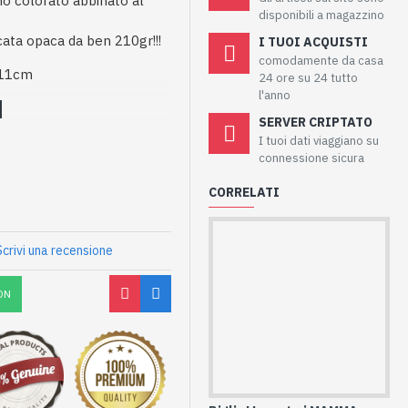
o colorato abbinato al
disponibili a magazzino
cata opaca da ben 210gr!!!
I TUOI ACQUISTI
comodamente da casa
 11cm
24 ore su 24 tutto
l'anno
SERVER CRIPTATO
I tuoi dati viaggiano su
connessione sicura
CORRELATI
Scrivi una recensione
ON