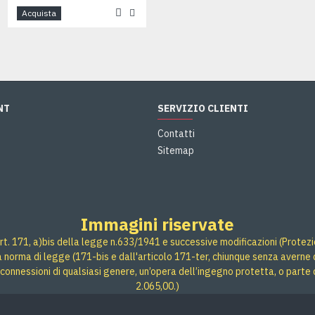
Acquista
Acquista
NT
SERVIZIO CLIENTI
Contatti
Sitemap
Immagini riservate
rt. 171, a)bis della legge n.633/1941 e successive modificazioni (Protezione
 a norma di legge (171-bis e dall'articolo 171-ter, chiunque senza averne d
connessioni di qualsiasi genere, un’opera dell’ingegno protetta, o parte 
2.065,00.)