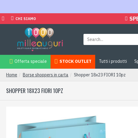
SP
CHI SIAMO
Offerta speciale
STOCK OUTLET
Tutti i prodotti
S
Home
Borse shoppers in carta
Shopper 18x23 FIORI 10pz
SHOPPER 18X23 FIORI 10PZ