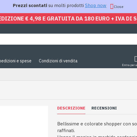
Prezzi scontati
su molti prodotti
Shop now
Close
EDIZIONE € 4,98 E GRATUITA DA 180 EURO + IVA DI 
pedizioni e spese
Condizioni di vendita
Entra per 
DESCRIZIONE
RECENSIONI
Bellissime e colorate shopper con sogg
raffinati.