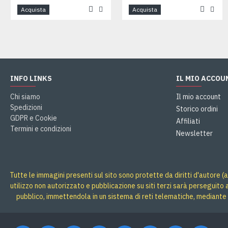
Acquista
Acquista
INFO LINKS
IL MIO ACCOU
Chi siamo
Il mio account
Spedizioni
Storico ordini
GDPR e Cookie
Affiliati
Termini e condizioni
Newsletter
Tutte le immagini presenti sul sito sono protette da diritti d'autore (a
utilizzo non autorizzato e pubblicazione su siti terzi sarà perseguito
pubblico, immettendola in un sistema di reti telematiche, mediante 