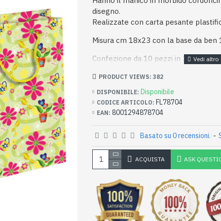
Hanno il manico in morbido cordoncin
disegno.
Realizzate con carta pesante plastifi
Misura cm 18x23 con la base da ben
Confezione da 10 pezzi in 3 soggetti
PRODUCT VIEWS: 382
Disponibile
DISPONIBILE:
FL78704
CODICE ARTICOLO:
8001294878704
EAN:
Basato su 0 recensioni.
-
ACQUISTA
ASK QUESTI