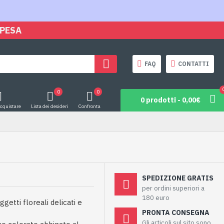
SPESA
FAQ
CONTATTI
0
0
0 prodotti - 0,00€
acquistare
Lista dei desideri
Confronta
SPEDIZIONE GRATIS
per ordini superiori a
180 euro
etti floreali delicati e
PRONTA CONSEGNA
Gli articoli sul sito sono