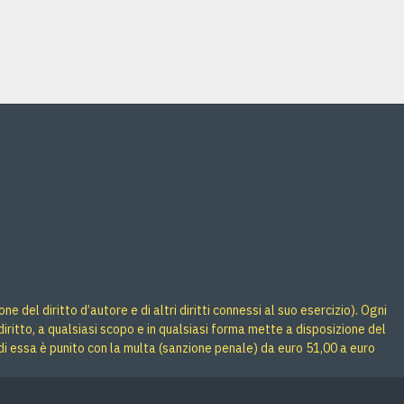
Acquista
Acquista
 del diritto d’autore e di altri diritti connessi al suo esercizio). Ogni
iritto, a qualsiasi scopo e in qualsiasi forma mette a disposizione del
di essa è punito con la multa (sanzione penale) da euro 51,00 a euro