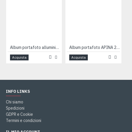
Album portafoto alluminio foto 10x15
Album portafoto APINA 200 foto 10x15
Acquista
Acquista
INFO LINKS
Chi siamo
Spedizioni
GDPR e Cookie
Termini e condizioni