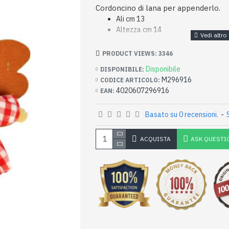
Cordoncino di lana per appenderlo.
Ali cm 13
Altezza cm 14
PRODUCT VIEWS: 3346
Disponibile
DISPONIBILE:
M296916
CODICE ARTICOLO:
4020607296916
EAN:
Basato su 0 recensioni.
-
ACQUISTA
ASK QUESTI