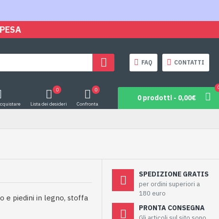
SPESA
FAQ
CONTATTI
0
0
0 prodotti - 0,00€
acquistare
Lista dei desideri
Confronta
SPEDIZIONE GRATIS
per ordini superiori a
180 euro
 e piedini in legno, stoffa
PRONTA CONSEGNA
Gli articoli sul sito sono