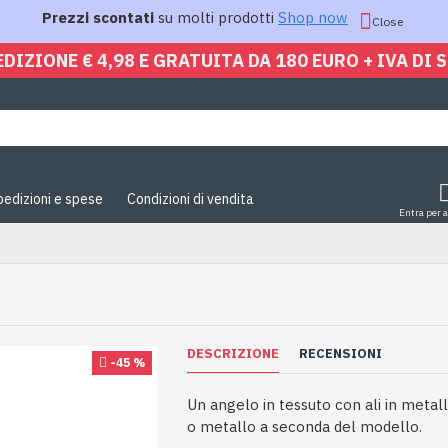
Prezzi scontati
su molti prodotti
Shop now
Close
EDIZIONE € 4,98 E GRATUITA DA 180 EURO + IVA DI 
pedizioni e spese
Condizioni di vendita
Entra per 
DESCRIZIONE
RECENSIONI
-45 %
Un angelo in tessuto con ali in metallo
o metallo a seconda del modello.