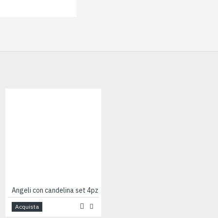
Angeli con candelina set 4pz
Angelo custode in piedi cm8
Acquista
Acquista