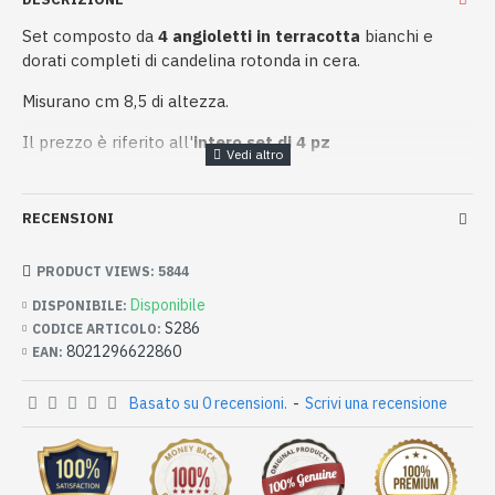
Set composto da
4 angioletti in terracotta
bianchi e
dorati completi di candelina rotonda in cera.
Misurano cm 8,5 di altezza.
Il prezzo è riferito all'
intero set di 4 pz
RECENSIONI
PRODUCT VIEWS: 5844
Disponibile
DISPONIBILE:
S286
CODICE ARTICOLO:
8021296622860
EAN:
Basato su 0 recensioni.
-
Scrivi una recensione