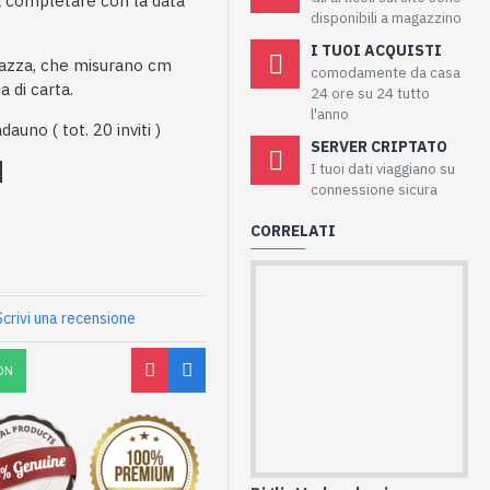
a completare con la data
disponibili a magazzino
I TUOI ACQUISTI
agazza, che misurano cm
comodamente da casa
a di carta.
24 ore su 24 tutto
l'anno
auno ( tot. 20 inviti )
SERVER CRIPTATO
I tuoi dati viaggiano su
connessione sicura
CORRELATI
Scrivi una recensione
ON