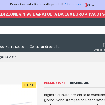
Prezzi scontati
su molti prodotti
Shop now
Close
EDIZIONE € 4,98 E GRATUITA DA 180 EURO + IVA DI 
pedizioni e spese
Condizioni di vendita
Entra per 
gazza 20pz
DESCRIZIONE
RECENSIONI
HOT
Biglietti di invito per chi fa la comun
giorno. Sono stampati con decorazioni