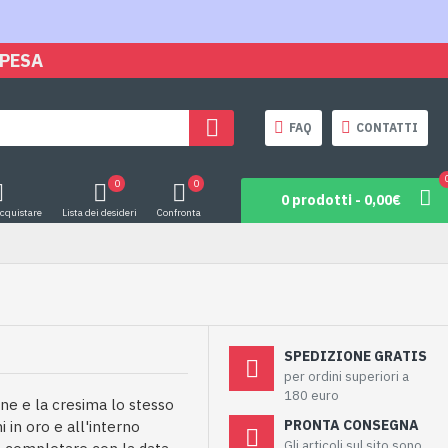
SPESA
FAQ
CONTATTI
0
0
0 prodotti - 0,00€
acquistare
Lista dei desideri
Confronta
SPEDIZIONE GRATIS
per ordini superiori a
180 euro
ione e la cresima lo stesso
PRONTA CONSEGNA
 in oro e all'interno
Gli articoli sul sito sono