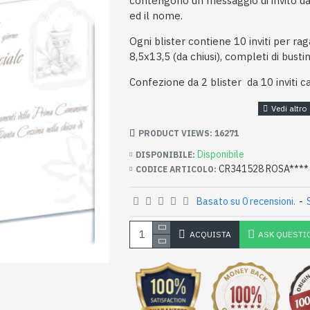
contengono un messaggio di invito d
ed il nome.
Ogni blister contiene 10 inviti per r
8,5x13,5 (da chiusi), completi di bustin
Confezione da 2 blister da 10 inviti cad
PRODUCT VIEWS: 16271
Disponibile
DISPONIBILE:
CR341528 ROSA****
CODICE ARTICOLO:
Basato su 0 recensioni.
-
ACQUISTA
ASK QUESTI