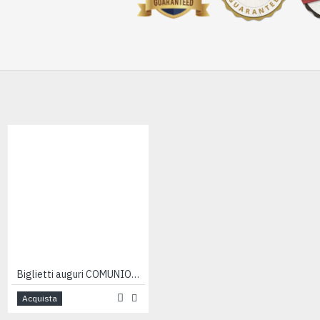
-10 %
Biglietti auguri COMUNIONE e CRESIMA stesso giorno 12pz
Biglietto bomboniera COMUNIONE con CRESIMA 100pz
Acquista
Acquista