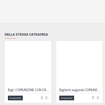
DELLA STESSA CATEGORIA
Bigl. COMUNIONE CON CRESIMA 12pz
Biglietti augurali COMUNIONE e CRESIMA portasoldi 12pz
Acquista
Acquista