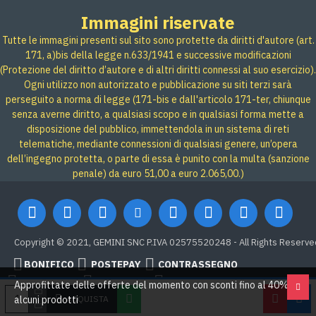
Immagini riservate
Tutte le immagini presenti sul sito sono protette da diritti d'autore (art.
171, a)bis della legge n.633/1941 e successive modificazioni
(Protezione del diritto d’autore e di altri diritti connessi al suo esercizio).
Ogni utilizzo non autorizzato e pubblicazione su siti terzi sarà
perseguito a norma di legge (171-bis e dall'articolo 171-ter, chiunque
senza averne diritto, a qualsiasi scopo e in qualsiasi forma mette a
disposizione del pubblico, immettendola in un sistema di reti
telematiche, mediante connessioni di qualsiasi genere, un’opera
dell’ingegno protetta, o parte di essa è punito con la multa (sanzione
penale) da euro 51,00 a euro 2.065,00.)
Copyright © 2021, GEMINI SNC P.IVA 02575520248 - All Rights Reserve
BONIFICO
POSTEPAY
CONTRASSEGNO
Credit card
Google Pay
PAYPAL
Approfittate delle offerte del momento con sconti fino al 40% su
ACQUISTA
alcuni prodotti