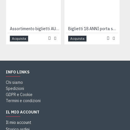
Assortimento biglietti AUGURI e COMPLEANNO Happy Green 4pz
Biglietti 18 ANNI porta soldi 12pz
Acquista
Acquista
INFO LINKS
Chi siamo
Spedizioni
GDPR e Cookie
Termini e condizioni
IL MIO ACCOUNT
Il mio account
Storico ordini