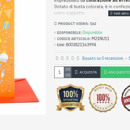
impreziosito da
colorazione ad effet
Dotato di busta colorata, è in confezion
unico soggetto.
PRODUCT VIEWS: 162
Disponibile
DISPONIBILE:
M21NU11
CODICE ARTICOLO:
8003821163994
EAN:
Basato su 0 recensioni.
-
ACQUISTA
ASK QUESTI