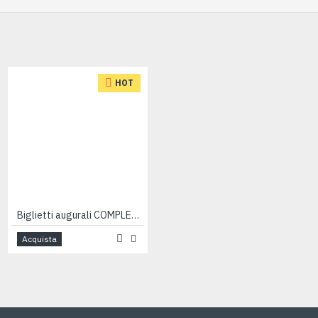
HOT
HOT
Biglietti augurali COMPLEANNO 1 ANNO portasoldi 12pz
Biglietti augurali compleanno 40 anni 6pz
Acquista
Acquista