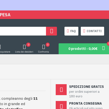
SPESA
FAQ
CONTATTI
0
0
0 prodotti - 0,00€
acquistare
Lista dei desideri
Confronta
SPEDIZIONE GRATIS
per ordini superiori a
180 euro
 il compleanno degli
11
PRONTA CONSEGNA
to in grande ed
Gli articoli sul sito sono