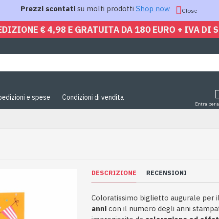
Prezzi scontati
su molti prodotti
Shop now
Close
EDIZIONE € 4,98 E GRATUITA DA 180 EURO + IVA DI 
pedizioni e spese
Condizioni di vendita
Entra per 
DESCRIZIONE
RECENSIONI
Coloratissimo biglietto augurale per
anni
con il numero degli anni stampa