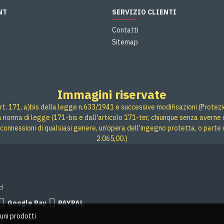
NT
SERVIZIO CLIENTI
Contatti
Sitemap
Immagini riservate
rt. 171, a)bis della legge n.633/1941 e successive modificazioni (Protezione
 a norma di legge (171-bis e dall'articolo 171-ter, chiunque senza averne d
connessioni di qualsiasi genere, un’opera dell’ingegno protetta, o parte 
2.065,00.)
d
Google Pay
PAYPAL
uni prodotti