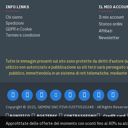
INFO LINKS
IL MIO ACCOU
Chi siamo
Il mio account
Spedizioni
Storico ordini
GDPR e Cookie
Affiliati
Termini e condizioni
Newsletter
Tutte le immagini presenti sul sito sono protette da diritti d'autore (a
utilizzo non autorizzato e pubblicazione su siti terzi sarà perseguito
pubblico, immettendola in un sistema di reti telematiche, mediante 
Copyright © 2021, GEMINI SNC P.IVA 02575520248 - All Rights Reserve
BONIFICO
POSTEPAY
CONTRASSEGNO
Credit card
Approfittate delle offerte del momento con sconti fino al 40% su alc