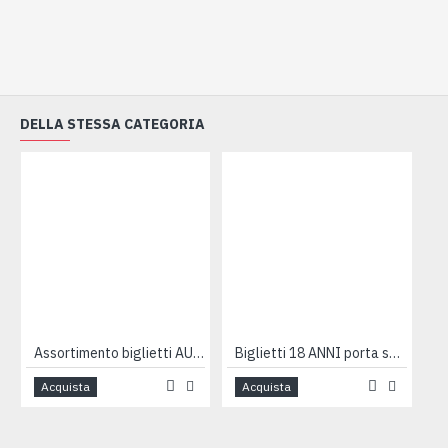
DELLA STESSA CATEGORIA
Assortimento biglietti AUGURI e COMPLEANNO Happy Green 4pz
Biglietti 18 ANNI porta soldi 12pz
Acquista
Acquista