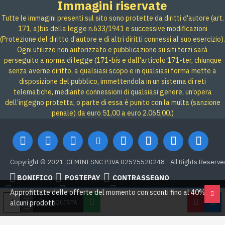
Immagini riservate
Tutte le immagini presenti sul sito sono protette da diritti d'autore (art.
171, a)bis della legge n.633/1941 e successive modificazioni
(Protezione del diritto d’autore e di altri diritti connessi al suo esercizio).
Ogni utilizzo non autorizzato e pubblicazione su siti terzi sarà
perseguito a norma di legge (171-bis e dall'articolo 171-ter, chiunque
senza averne diritto, a qualsiasi scopo e in qualsiasi forma mette a
disposizione del pubblico, immettendola in un sistema di reti
telematiche, mediante connessioni di qualsiasi genere, un’opera
dell’ingegno protetta, o parte di essa è punito con la multa (sanzione
penale) da euro 51,00 a euro 2.065,00.)
Copyright © 2021, GEMINI SNC P.IVA 02575520248 - All Rights Reserve
BONIFICO
POSTEPAY
CONTRASSEGNO
Credit card
Google Pay
PAYPAL
Approfittate delle offerte del momento con sconti fino al 40% su
ACQUISTA
alcuni prodotti