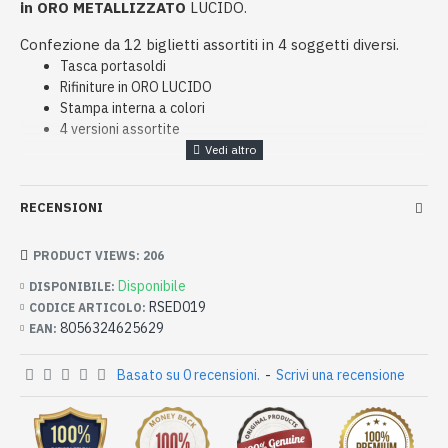
in ORO METALLIZZATO
LUCIDO.
Confezione da 12 biglietti assortiti in 4 soggetti diversi.
Tasca portasoldi
Rifiniture in ORO LUCIDO
Stampa interna a colori
4 versioni assortite
RECENSIONI
PRODUCT VIEWS: 206
Disponibile
DISPONIBILE:
RSED019
CODICE ARTICOLO:
8056324625629
EAN:
Basato su 0 recensioni.
-
Scrivi una recensione