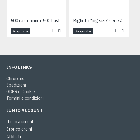
500 cartoncini + 500 buste auguri expo mix
Biglietti "big size" serie ARTISTS 4pz
Acquista
Acquista
INFO LINKS
Chi siamo
Spedizioni
GDPR e Cookie
Termini e condizioni
IL MIO ACCOUNT
Il mio account
Storico ordini
Affiliati