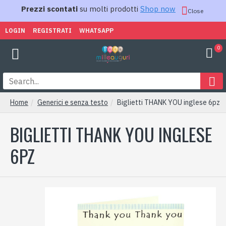
Prezzi scontati
su molti prodotti
Shop now
Close
LOGIN
REGISTRATI
WHATSAPP
0
Home
Generici e senza testo
Biglietti THANK YOU inglese 6pz
BIGLIETTI THANK YOU INGLESE
6PZ