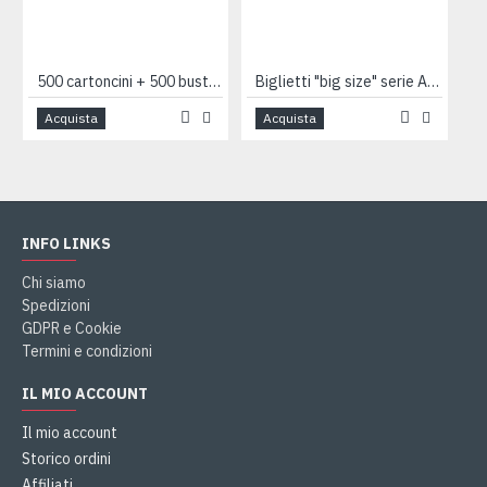
500 cartoncini + 500 buste auguri expo mix
Biglietti "big size" serie ARTISTS 4pz
Acquista
Acquista
INFO LINKS
Chi siamo
Spedizioni
GDPR e Cookie
Termini e condizioni
IL MIO ACCOUNT
Il mio account
Storico ordini
Affiliati