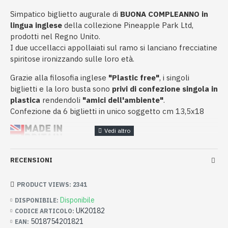
Simpatico biglietto augurale di
BUONA COMPLEANNO in
lingua inglese
della collezione Pineapple Park Ltd,
prodotti nel Regno Unito.
I due uccellacci appollaiati sul ramo si lanciano frecciatine
spiritose ironizzando sulle loro età.
Grazie alla filosofia inglese
"Plastic free"
, i singoli
biglietti e la loro busta sono
privi di confezione singola in
plastica
rendendoli
"amici dell'ambiente"
.
Confezione da 6 biglietti in unico soggetto cm 13,5x18
RECENSIONI
PRODUCT VIEWS: 2341
Disponibile
DISPONIBILE:
UK20182
CODICE ARTICOLO:
5018754201821
EAN: