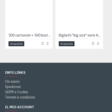
500 cartoncini + 500 buste auguri expo mix
Biglietti "big size" serie ARTISTS 4pz
Acquista
Acquista
INFO LINKS
Chi siamo
Spedizioni
GDPR e Cookie
Termini e condizioni
IL MIO ACCOUNT