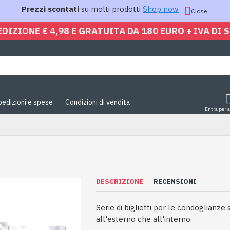
Prezzi scontati
su molti prodotti
Shop now
Close
EDIZIONE € 4,98 E GRATUITA DA 180 EURO + IVA DI 
pedizioni e spese
Condizioni di vendita
Entra per 
DESCRIZIONE
RECENSIONI
Serie di biglietti per le condoglianze 
all'esterno che all'interno.