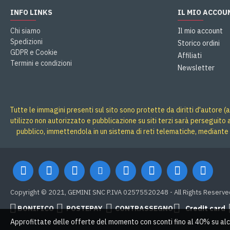
INFO LINKS
IL MIO ACCOU
Chi siamo
Il mio account
Spedizioni
Storico ordini
GDPR e Cookie
Affiliati
Termini e condizioni
Newsletter
Tutte le immagini presenti sul sito sono protette da diritti d'autore (a
utilizzo non autorizzato e pubblicazione su siti terzi sarà perseguito
pubblico, immettendola in un sistema di reti telematiche, mediante 
Copyright © 2021, GEMINI SNC P.IVA 02575520248 - All Rights Reserve
BONIFICO
POSTEPAY
CONTRASSEGNO
Credit card
Approfittate delle offerte del momento con sconti fino al 40% su alc