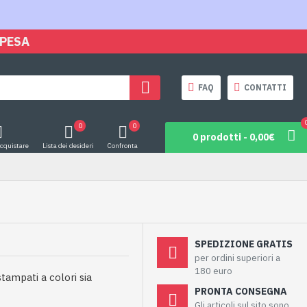
SPESA
FAQ
CONTATTI
0
0
0 prodotti - 0,00€
acquistare
Lista dei desideri
Confronta
SPEDIZIONE GRATIS
per ordini superiori a
180 euro
stampati a colori sia
PRONTA CONSEGNA
Gli articoli sul sito sono