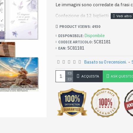
Le immagini sono corredate da frasi
Confezione da 12 biglietti assortiti in 
PRODUCT VIEWS: 4930
Disponibile
DISPONIBILE:
SC81181
CODICE ARTICOLO:
SC81181
EAN:
Basato su 0 recensioni.
-
ACQUISTA
ASK QUESTI