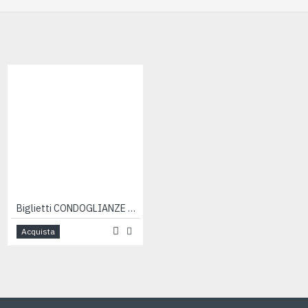
Biglietti CONDOGLIANZE 12pz
Biglietti CONDOGLIANZE angelo 12pz
Acquista
Acquista