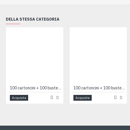
DELLA STESSA CATEGORIA
100 cartoncini + 100 buste LUTTO 9x14 F9
100 cartoncini + 100 buste RINGRAZIAMENTO LUTTO 9x14 F9
Acquista
Acquista