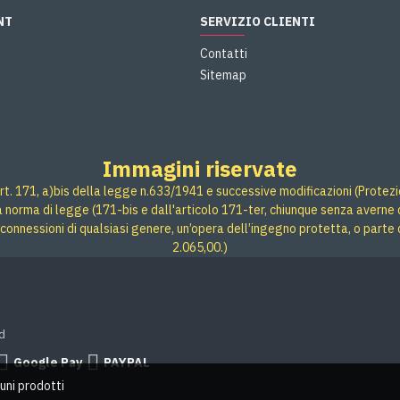
NT
SERVIZIO CLIENTI
Contatti
Sitemap
Immagini riservate
rt. 171, a)bis della legge n.633/1941 e successive modificazioni (Protezione
 a norma di legge (171-bis e dall'articolo 171-ter, chiunque senza averne d
connessioni di qualsiasi genere, un’opera dell’ingegno protetta, o parte 
2.065,00.)
d
Google Pay
PAYPAL
uni prodotti