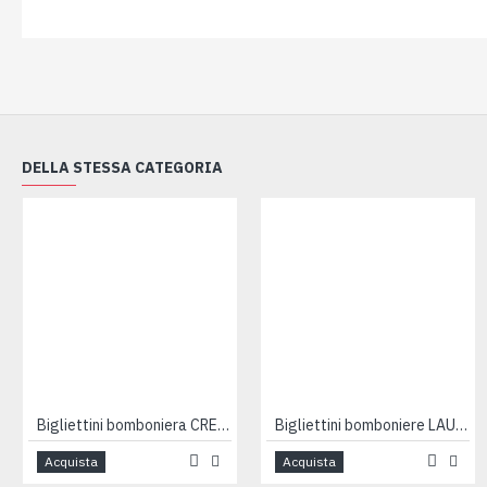
DELLA STESSA CATEGORIA
Bigliettini bomboniera CRESIMA 100pz
Bigliettini bomboniere LAUREA 100pz
Acquista
Acquista