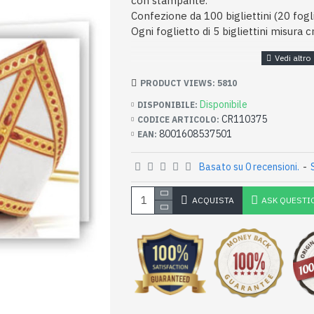
con stampante.
Confezione da 100 bigliettini (20 fogli
Ogni foglietto di 5 bigliettini misura
PRODUCT VIEWS: 5810
Disponibile
DISPONIBILE:
CR110375
CODICE ARTICOLO:
8001608537501
EAN:
Basato su 0 recensioni.
-
ACQUISTA
ASK QUESTI