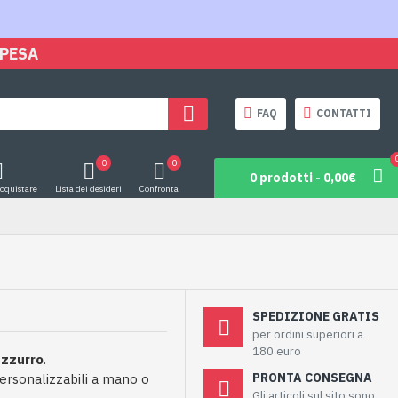
SPESA
FAQ
CONTATTI
0
0
0 prodotti - 0,00€
acquistare
Lista dei desideri
Confronta
SPEDIZIONE GRATIS
per ordini superiori a
180 euro
zzurro
.
PRONTA CONSEGNA
 personalizzabili a mano o
Gli articoli sul sito sono