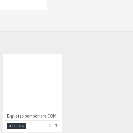
Biglietto bomboniera COMUNIONE 200pz
Biglietto bomboniera COMUNIONE 200pz
Acquista
Acquista