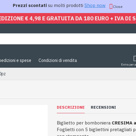
Prezzi scontati
su molti prodotti
Shop now
Close
EDIZIONE € 4,98 E GRATUITA DA 180 EURO + IVA DI 
pedizioni e spese
Condizioni di vendita
Entra per 
0pz
DESCRIZIONE
RECENSIONI
Biglietto per bomboniera
CRESIMA a
Foglietti con 5 bigliettini pretagliati