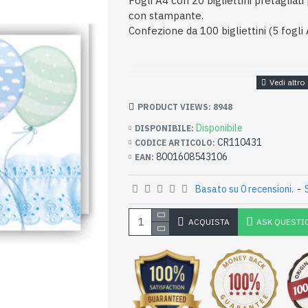
Fogli A4 con 20 bigliettini pretagliat
con stampante.
Confezione da 100 bigliettini (5 fogli 
PRODUCT VIEWS: 8948
Disponibile
DISPONIBILE:
CR110431
CODICE ARTICOLO:
8001608543106
EAN:
Basato su 0 recensioni.
-
ACQUISTA
ASK QUESTI