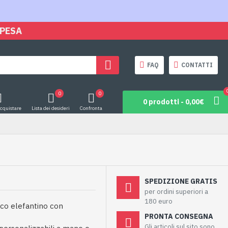
SPESA
FAQ
CONTATTI
0
0
0 prodotti - 0,00€
acquistare
Lista dei desideri
Confronta
SPEDIZIONE GRATIS
per ordini superiori a
180 euro
ico elefantino con
PRONTA CONSEGNA
Gli articoli sul sito sono