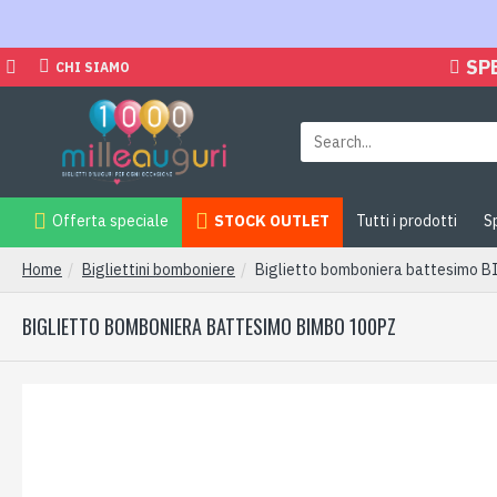
SP
CHI SIAMO
Offerta speciale
STOCK OUTLET
Tutti i prodotti
S
Home
Bigliettini bomboniere
Biglietto bomboniera battesimo 
BIGLIETTO BOMBONIERA BATTESIMO BIMBO 100PZ