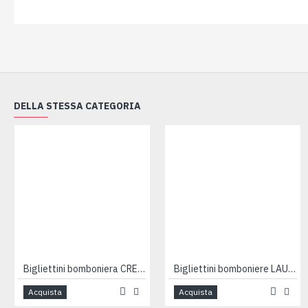
DELLA STESSA CATEGORIA
Bigliettini bomboniera CRESIMA 100pz
Bigliettini bomboniere LAUREA 100pz
Acquista
Acquista