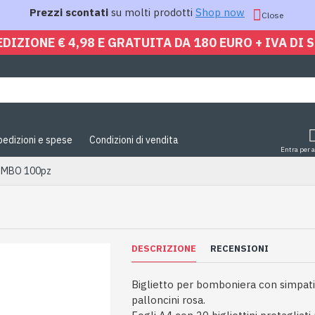
Prezzi scontati
su molti prodotti
Shop now
Close
EDIZIONE € 4,98 E GRATUITA DA 180 EURO + IVA DI 
pedizioni e spese
Condizioni di vendita
Entra per 
BIMBO 100pz
DESCRIZIONE
RECENSIONI
Biglietto per bomboniera con simpat
palloncini rosa.