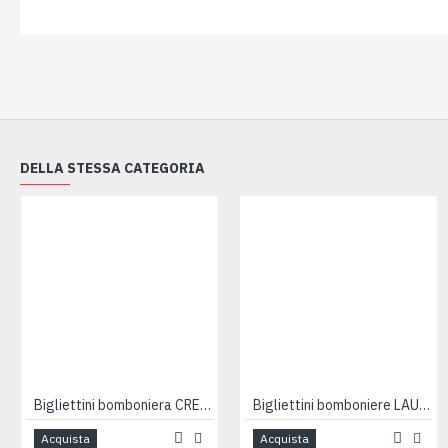
DELLA STESSA CATEGORIA
Bigliettini bomboniera CRESIMA 100pz
Bigliettini bomboniere LAUREA 100pz
Acquista
Acquista