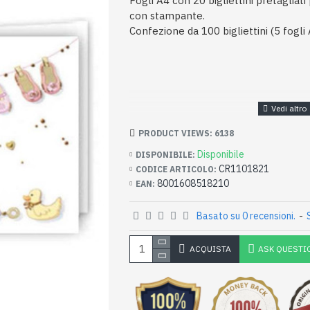
Fogli A4 con 20 bigliettini pretagliat
con stampante.
Confezione da 100 bigliettini (5 fogli 
PRODUCT VIEWS: 6138
Disponibile
DISPONIBILE:
CR1101821
CODICE ARTICOLO:
8001608518210
EAN:
Basato su 0 recensioni.
-
ACQUISTA
ASK QUESTI