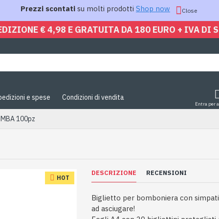
Prezzi scontati
su molti prodotti
Shop now
Close
EDIZIONE € 4,98 E GRATUITA DA 180 EURO + IVA DI 
pedizioni e spese
Condizioni di vendita
Entra per 
BIMBA 100pz
DESCRIZIONE
RECENSIONI
HOT
Biglietto per bomboniera con simpati
ad asciugare!