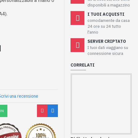
i personalizzabili a mano o
disponibili a magazzino
A4).
I TUOI ACQUISTI
comodamente da casa
24 ore su 24 tutto
l'anno
SERVER CRIPTATO
I tuoi dati viaggiano su
connessione sicura
CORRELATI
Scrivi una recensione
ON