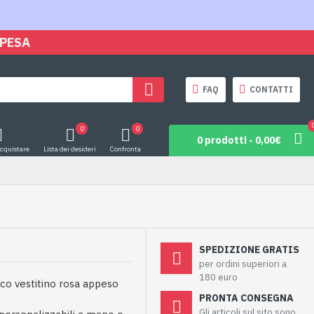
SPESA
FAQ
CONTATTI
0
0
0 prodotti - 0,00€
acquistare
Lista dei desideri
Confronta
SPEDIZIONE GRATIS
per ordini superiori a
180 euro
co vestitino rosa appeso
PRONTA CONSEGNA
Gli articoli sul sito sono