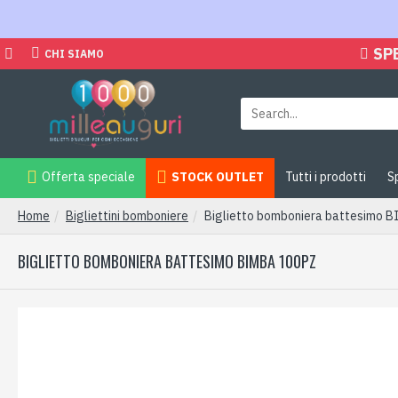
SP
CHI SIAMO
Offerta speciale
STOCK OUTLET
Tutti i prodotti
S
Home
Bigliettini bomboniere
Biglietto bomboniera battesimo 
BIGLIETTO BOMBONIERA BATTESIMO BIMBA 100PZ