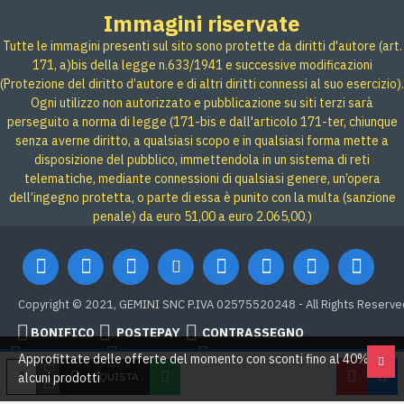
Immagini riservate
Tutte le immagini presenti sul sito sono protette da diritti d'autore (art.
171, a)bis della legge n.633/1941 e successive modificazioni
(Protezione del diritto d’autore e di altri diritti connessi al suo esercizio).
Ogni utilizzo non autorizzato e pubblicazione su siti terzi sarà
perseguito a norma di legge (171-bis e dall'articolo 171-ter, chiunque
senza averne diritto, a qualsiasi scopo e in qualsiasi forma mette a
disposizione del pubblico, immettendola in un sistema di reti
telematiche, mediante connessioni di qualsiasi genere, un’opera
dell’ingegno protetta, o parte di essa è punito con la multa (sanzione
penale) da euro 51,00 a euro 2.065,00.)
Copyright © 2021, GEMINI SNC P.IVA 02575520248 - All Rights Reserve
BONIFICO
POSTEPAY
CONTRASSEGNO
Credit card
Google Pay
PAYPAL
Approfittate delle offerte del momento con sconti fino al 40% su
ACQUISTA
alcuni prodotti