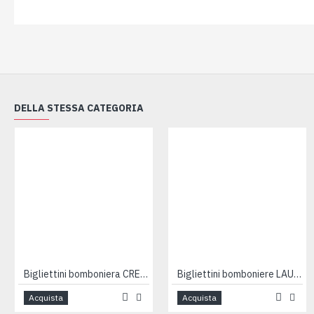
DELLA STESSA CATEGORIA
Bigliettini bomboniera CRESIMA 100pz
Bigliettini bomboniere LAUREA 100pz
Acquista
Acquista