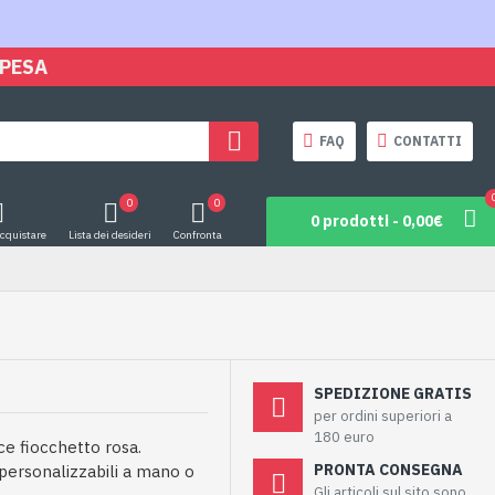
SPESA
FAQ
CONTATTI
0
0
0 prodotti - 0,00€
acquistare
Lista dei desideri
Confronta
SPEDIZIONE GRATIS
per ordini superiori a
180 euro
e fiocchetto rosa.
PRONTA CONSEGNA
i personalizzabili a mano o
Gli articoli sul sito sono