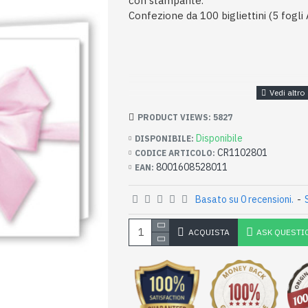
con stampante.
Confezione da 100 bigliettini (5 fogli 
PRODUCT VIEWS: 5827
Disponibile
DISPONIBILE:
CR1102801
CODICE ARTICOLO:
8001608528011
EAN:
Basato su 0 recensioni.
-
ACQUISTA
ASK QUESTI