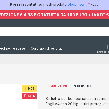
Prezzi scontati
su molti prodotti
Shop now
Close
EDIZIONE € 4,98 E GRATUITA DA 180 EURO + IVA DI 
pedizioni e spese
Condizioni di vendita
Entra per 
DESCRIZIONE
RECENSIONI
HOT
-13 %
Biglietto per bomboniera con semplic
Fogli A4 con 20 bigliettini pretagliat