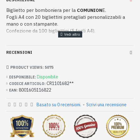
Biglietto per bomboniera per la
COMUNION
E.
Fogli A4 con 20 bigliettini pretagliati personalizzabili a
mano o con stampante.
Confezione da 100 bigliettini (5 fogli A4).
RECENSIONI
PRODUCT VIEWS: 5075
Disponibile
DISPONIBILE:
CR1101682**
CODICE ARTICOLO:
8001605116822
EAN:
Basato su 0 recensioni.
-
Scrivi una recensione