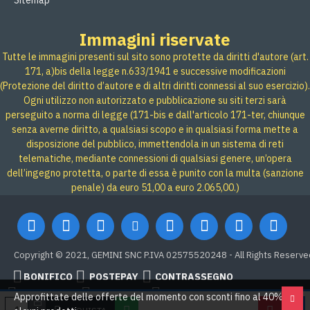
Sitemap
Immagini riservate
Tutte le immagini presenti sul sito sono protette da diritti d'autore (art.
171, a)bis della legge n.633/1941 e successive modificazioni
(Protezione del diritto d’autore e di altri diritti connessi al suo esercizio).
Ogni utilizzo non autorizzato e pubblicazione su siti terzi sarà
perseguito a norma di legge (171-bis e dall'articolo 171-ter, chiunque
senza averne diritto, a qualsiasi scopo e in qualsiasi forma mette a
disposizione del pubblico, immettendola in un sistema di reti
telematiche, mediante connessioni di qualsiasi genere, un’opera
dell’ingegno protetta, o parte di essa è punito con la multa (sanzione
penale) da euro 51,00 a euro 2.065,00.)
Copyright © 2021, GEMINI SNC P.IVA 02575520248 - All Rights Reserve
BONIFICO
POSTEPAY
CONTRASSEGNO
Credit card
Google Pay
PAYPAL
Approfittate delle offerte del momento con sconti fino al 40% su