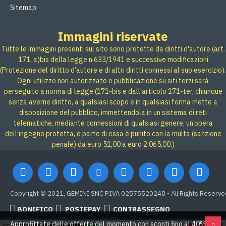
Sitemap
Immagini riservate
Tutte le immagini presenti sul sito sono protette da diritti d'autore (art.
171, a)bis della legge n.633/1941 e successive modificazioni
(Protezione del diritto d’autore e di altri diritti connessi al suo esercizio).
Ogni utilizzo non autorizzato e pubblicazione su siti terzi sarà
perseguito a norma di legge (171-bis e dall'articolo 171-ter, chiunque
senza averne diritto, a qualsiasi scopo e in qualsiasi forma mette a
disposizione del pubblico, immettendola in un sistema di reti
telematiche, mediante connessioni di qualsiasi genere, un’opera
dell’ingegno protetta, o parte di essa è punito con la multa (sanzione
penale) da euro 51,00 a euro 2.065,00.)
Copyright © 2021, GEMINI SNC P.IVA 02575520248 - All Rights Reserve
BONIFICO
POSTEPAY
CONTRASSEGNO
Credit card
Google Pay
PAYPAL
Approfittate delle offerte del momento con sconti fino al 40% su