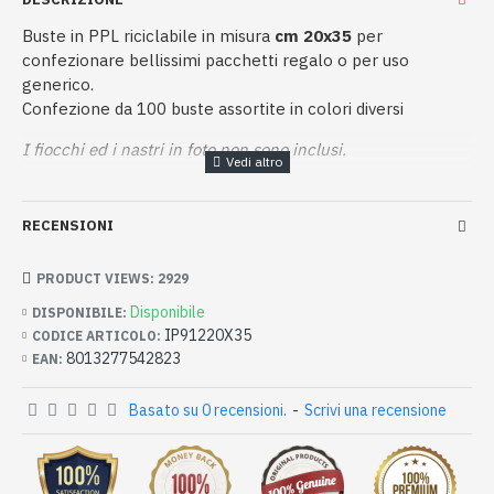
Buste in PPL riciclabile in misura
cm 20x35
per
confezionare bellissimi pacchetti regalo o per uso
generico.
Confezione da 100 buste assortite in colori diversi
I fiocchi ed i nastri in foto non sono inclusi.
RECENSIONI
PRODUCT VIEWS: 2929
Disponibile
DISPONIBILE:
IP91220X35
CODICE ARTICOLO:
8013277542823
EAN:
Basato su 0 recensioni.
-
Scrivi una recensione