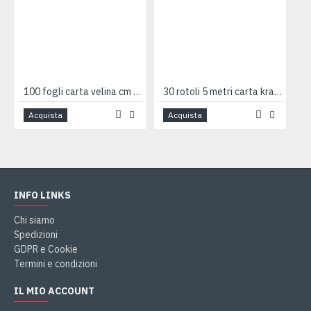
100 fogli carta velina cm 100x140 - 21gr
30 rotoli 5 metri carta kraft millerighe avana 80 g/m²
Acquista
Acquista
INFO LINKS
Chi siamo
Spedizioni
GDPR e Cookie
Termini e condizioni
IL MIO ACCOUNT