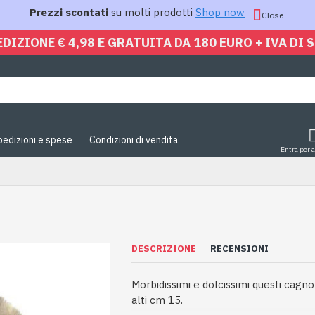
Prezzi scontati
su molti prodotti
Shop now
Close
EDIZIONE € 4,98 E GRATUITA DA 180 EURO + IVA DI 
pedizioni e spese
Condizioni di vendita
Entra per 
DESCRIZIONE
RECENSIONI
Morbidissimi e dolcissimi questi cagn
alti cm 15.