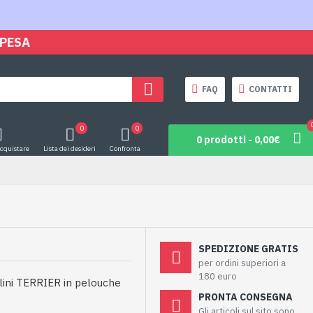
SPESA
FAQ
CONTATTI
0
0
0 prodotti - 0,00€
acquistare
Lista dei desideri
Confronta
SPEDIZIONE GRATIS
per ordini superiori a
180 euro
olini TERRIER in pelouche
PRONTA CONSEGNA
Gli articoli sul sito sono