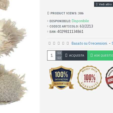
PRODUCT VIEWS: 386
Disponibile
DISPONIBILE:
63/2213
CODICE ARTICOLO:
4029811134861
EAN:
Basato su 0 recensioni.
-
ACQUISTA
ASK QUESTI