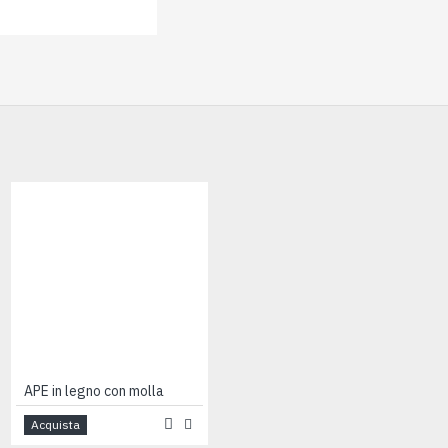
APE in legno con molla
Cagnolino pelouche cm 23
Acquista
Acquista