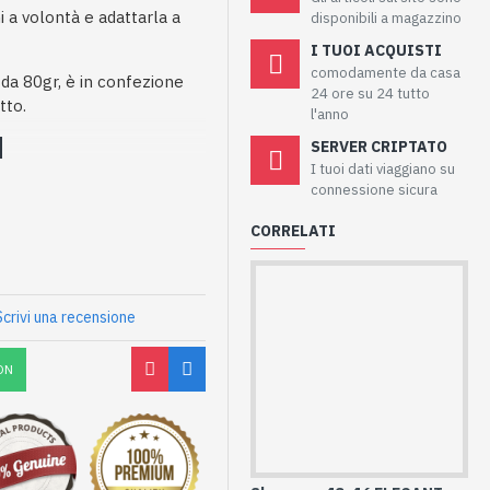
i a volontà e adattarla a
disponibili a magazzino
I TUOI ACQUISTI
comodamente da casa
 da 80gr, è in confezione
24 ore su 24 tutto
tto.
l'anno
SERVER CRIPTATO
I tuoi dati viaggiano su
connessione sicura
CORRELATI
Scrivi una recensione
ON