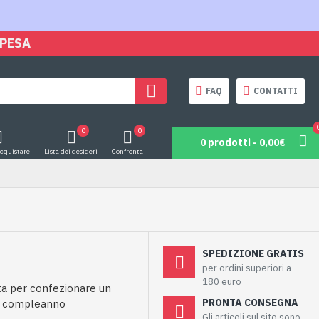
SPESA
FAQ
CONTATTI
0
0
0 prodotti - 0,00€
acquistare
Lista dei desideri
Confronta
SPEDIZIONE GRATIS
per ordini superiori a
180 euro
ata per confezionare un
PRONTA CONSEGNA
18 compleanno
Gli articoli sul sito sono