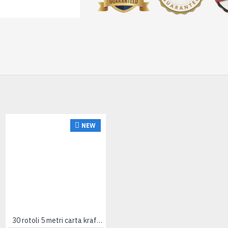
NEW
HOT
30 rotoli 5 metri carta kraft millerighe avana 80 g/m²
50 fogli Carta avana 100x140 80gr