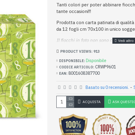
Tanti colori per poter abbinare fiocch
tante occasioni!!!
Prodotta con carta patinata di qualità
da 12 fogli cm 70x100 in unico sogge
Il fiocchi in foto non sono compresi.
PRODUCT VIEWS: 913
Disponibile
DISPONIBILE:
CRWP9601
CODICE ARTICOLO:
8001608387700
EAN:
Basato su 0 recensioni.
-
ACQUISTA
ASK QUESTI