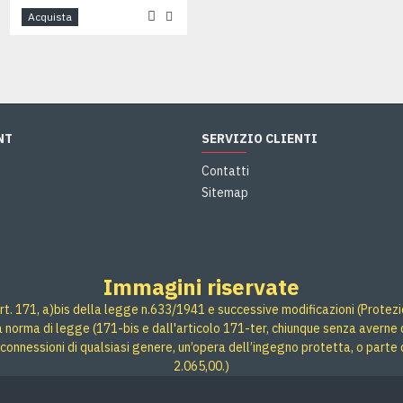
Acquista
Acquista
NT
SERVIZIO CLIENTI
Contatti
Sitemap
Immagini riservate
rt. 171, a)bis della legge n.633/1941 e successive modificazioni (Protezione
 a norma di legge (171-bis e dall'articolo 171-ter, chiunque senza averne d
connessioni di qualsiasi genere, un’opera dell’ingegno protetta, o parte 
2.065,00.)