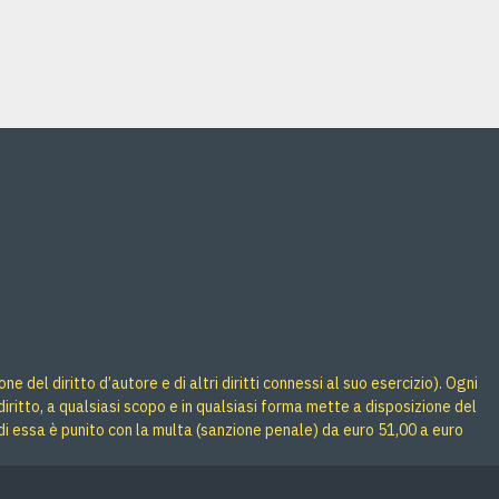
Acquista
Acquista
 del diritto d’autore e di altri diritti connessi al suo esercizio). Ogni
iritto, a qualsiasi scopo e in qualsiasi forma mette a disposizione del
di essa è punito con la multa (sanzione penale) da euro 51,00 a euro