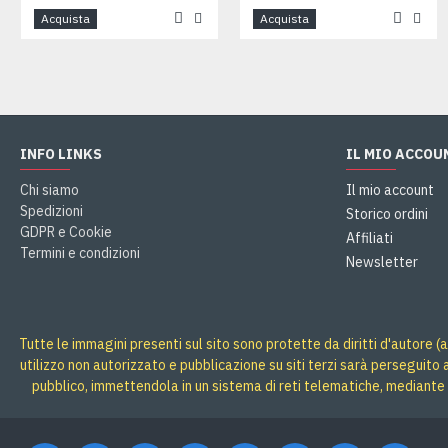
Acquista
Acquista
INFO LINKS
IL MIO ACCOU
Chi siamo
Il mio account
Spedizioni
Storico ordini
GDPR e Cookie
Affiliati
Termini e condizioni
Newsletter
Tutte le immagini presenti sul sito sono protette da diritti d'autore (a
utilizzo non autorizzato e pubblicazione su siti terzi sarà perseguito
pubblico, immettendola in un sistema di reti telematiche, mediante 