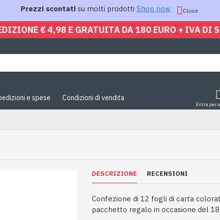
Prezzi scontati
su molti prodotti
Shop now
Close
EDIZIONE € 4,98 E GRATUITA DA 180 EURO + IVA DI 
pedizioni e spese
Condizioni di vendita
Entra per 
DESCRIZIONE
RECENSIONI
Confezione di 12 fogli di carta color
pacchetto regalo in occasione del 