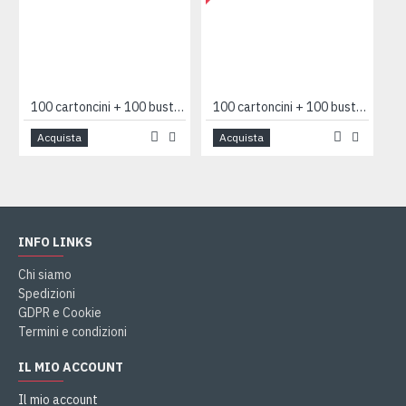
100 cartoncini + 100 buste 7x11 AZZURRO
100 cartoncini + 100 buste 7x11 bianco F4
Acquista
Acquista
INFO LINKS
Chi siamo
Spedizioni
GDPR e Cookie
Termini e condizioni
IL MIO ACCOUNT
Il mio account