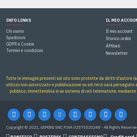
INFO LINKS
IL MIO ACCOU
Chi siamo
Il mio account
Spedizioni
Storico ordini
GDPR e Cookie
Affiliati
Termini e condizioni
Newsletter
Tutte le immagini presenti sul sito sono protette da diritti d'autore (a
utilizzo non autorizzato e pubblicazione su siti terzi sarà perseguito
pubblico, immettendola in un sistema di reti telematiche, mediante 
Copyright © 2021, GEMINI SNC P.IVA 02575520248 - All Rights Reserve
BONIFICO
POSTEPAY
CONTRASSEGNO
Credit card