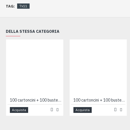
TAG:
7x11
DELLA STESSA CATEGORIA
100 cartoncini + 100 buste 7x11 AZZURRO
100 cartoncini + 100 buste 7x11 bianco F4
Acquista
Acquista