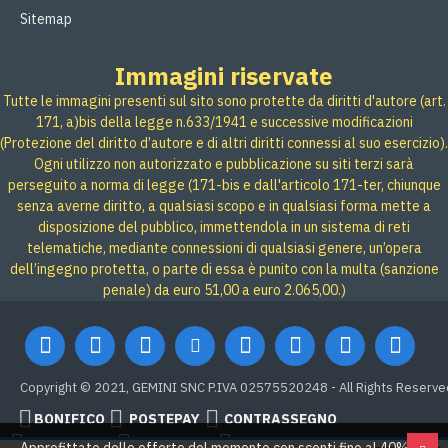
Sitemap
Immagini riservate
Tutte le immagini presenti sul sito sono protette da diritti d'autore (art.
171, a)bis della legge n.633/1941 e successive modificazioni
(Protezione del diritto d’autore e di altri diritti connessi al suo esercizio).
Ogni utilizzo non autorizzato e pubblicazione su siti terzi sarà
perseguito a norma di legge (171-bis e dall'articolo 171-ter, chiunque
senza averne diritto, a qualsiasi scopo e in qualsiasi forma mette a
disposizione del pubblico, immettendola in un sistema di reti
telematiche, mediante connessioni di qualsiasi genere, un’opera
dell’ingegno protetta, o parte di essa è punito con la multa (sanzione
penale) da euro 51,00 a euro 2.065,00.)
Copyright © 2021, GEMINI SNC P.IVA 02575520248 - All Rights Reserve
BONIFICO
POSTEPAY
CONTRASSEGNO
Credit card
Google Pay
PAYPAL