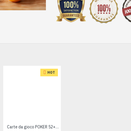
HOT
Carte da gioco POKER 52+2 BLU
Coccinelle resina e metallo 6pz