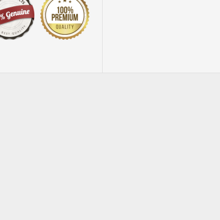
Colori a dita per tessuto in valigetta 6 colori da 100gr
CONIGLIETTO in legno con molla