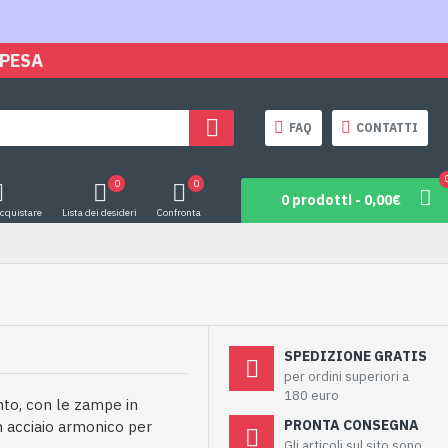
SPESA
FAQ
CONTATTI
0
0
0 prodotti - 0,00€
acquistare
Lista dei desideri
Confronta
SPEDIZIONE GRATIS
per ordini superiori a
180 euro
to, con le zampe in
PRONTA CONSEGNA
n acciaio armonico per
Gli articoli sul sito sono