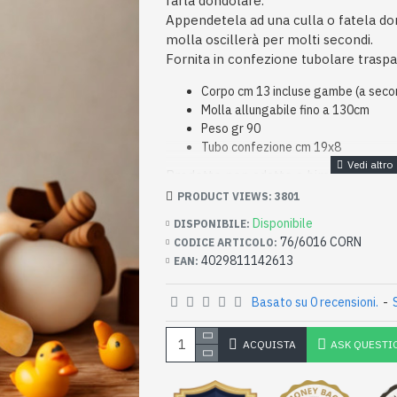
farla dondolare.
Appendetela ad una culla o fatela do
molla oscillerà per molti secondi.
Fornita in confezione tubolare traspa
Corpo cm 13 incluse gambe (a seco
Molla allungabile fino a 130cm
Peso gr 90
Tubo confezione cm 19x8
Prodotto non adatto a bimbi al di sot
PRODUCT VIEWS: 3801
Disponibile
DISPONIBILE:
76/6016 CORN
CODICE ARTICOLO:
4029811142613
EAN:
Basato su 0 recensioni.
-
ACQUISTA
ASK QUESTI