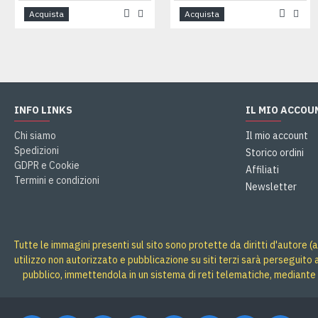
Acquista
Acquista
INFO LINKS
IL MIO ACCOU
Chi siamo
Il mio account
Spedizioni
Storico ordini
GDPR e Cookie
Affiliati
Termini e condizioni
Newsletter
Tutte le immagini presenti sul sito sono protette da diritti d'autore (a
utilizzo non autorizzato e pubblicazione su siti terzi sarà perseguito
pubblico, immettendola in un sistema di reti telematiche, mediante 