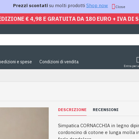
Prezzi scontati
su molti prodotti
Shop now
Close
EDIZIONE € 4,98 E GRATUITA DA 180 EURO + IVA DI 
pedizioni e spese
Condizioni di vendita
Entra per 
DESCRIZIONE
RECENSIONI
Simpatica CORNACCHIA in legno dipin
cordoncino di cotone e lunga molla i