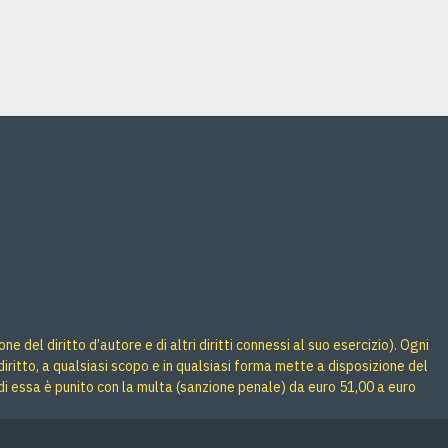
Acquista
Acquista
 del diritto d’autore e di altri diritti connessi al suo esercizio). Ogni
iritto, a qualsiasi scopo e in qualsiasi forma mette a disposizione del
di essa è punito con la multa (sanzione penale) da euro 51,00 a euro