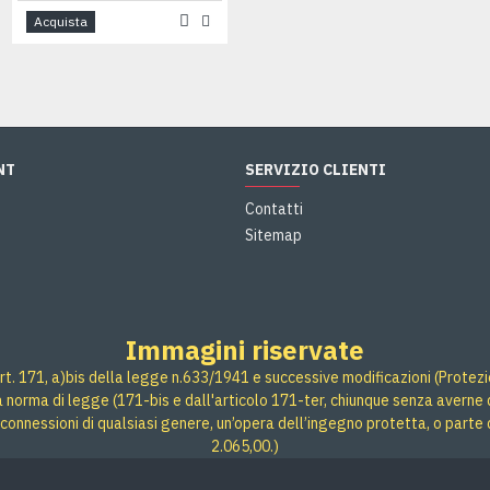
Acquista
Acquista
NT
SERVIZIO CLIENTI
Contatti
Sitemap
Immagini riservate
rt. 171, a)bis della legge n.633/1941 e successive modificazioni (Protezione
 a norma di legge (171-bis e dall'articolo 171-ter, chiunque senza averne d
connessioni di qualsiasi genere, un’opera dell’ingegno protetta, o parte 
2.065,00.)