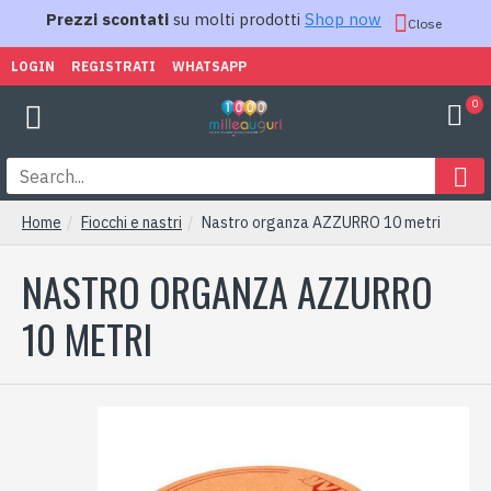
Prezzi scontati
su molti prodotti
Shop now
Close
LOGIN
REGISTRATI
WHATSAPP
0
Home
Fiocchi e nastri
Nastro organza AZZURRO 10 metri
NASTRO ORGANZA AZZURRO
10 METRI