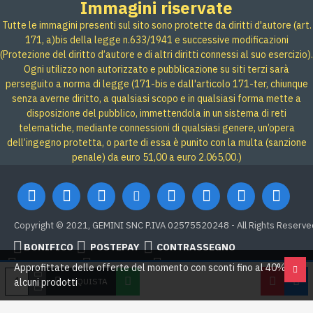
Immagini riservate
Tutte le immagini presenti sul sito sono protette da diritti d'autore (art.
171, a)bis della legge n.633/1941 e successive modificazioni
(Protezione del diritto d’autore e di altri diritti connessi al suo esercizio).
Ogni utilizzo non autorizzato e pubblicazione su siti terzi sarà
perseguito a norma di legge (171-bis e dall'articolo 171-ter, chiunque
senza averne diritto, a qualsiasi scopo e in qualsiasi forma mette a
disposizione del pubblico, immettendola in un sistema di reti
telematiche, mediante connessioni di qualsiasi genere, un’opera
dell’ingegno protetta, o parte di essa è punito con la multa (sanzione
penale) da euro 51,00 a euro 2.065,00.)
Copyright © 2021, GEMINI SNC P.IVA 02575520248 - All Rights Reserve
BONIFICO
POSTEPAY
CONTRASSEGNO
Credit card
Google Pay
PAYPAL
Approfittate delle offerte del momento con sconti fino al 40% su
ACQUISTA
alcuni prodotti