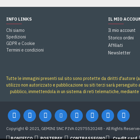
INFO LINKS
IL MIO ACCOU
Chi siamo
Il mio account
Spedizioni
Storico ordini
GDPR e Cookie
Affiliati
Termini e condizioni
Newsletter
Tutte le immagini presenti sul sito sono protette da diritti d'autore (a
utilizzo non autorizzato e pubblicazione su siti terzi sarà perseguito
pubblico, immettendola in un sistema di reti telematiche, mediante 
Copyright © 2021, GEMINI SNC P.IVA 02575520248 - All Rights Reserve
BONIFICO
POSTEPAY
CONTRASSEGNO
Credit card