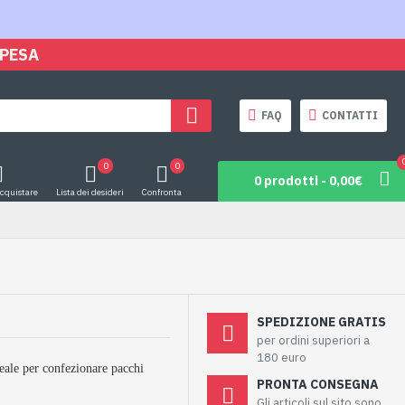
SPESA
FAQ
CONTATTI
0
0
0 prodotti - 0,00€
acquistare
Lista dei desideri
Confronta
SPEDIZIONE GRATIS
per ordini superiori a
180 euro
deale per confezionare pacchi
PRONTA CONSEGNA
Gli articoli sul sito sono