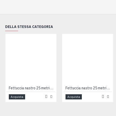
DELLA STESSA CATEGORIA
Fettuccia nastro 25 metri 100% cotone AZZURRO
Fettuccia nastro 25 metri 100% cotone TURCHESE
Acquista
Acquista