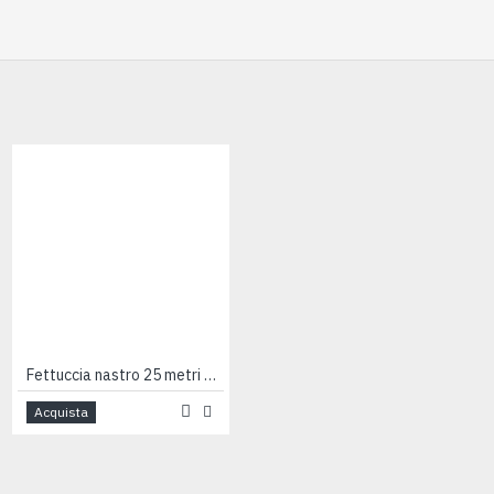
Fettuccia nastro 25 metri 100% cotone VERDE CHIARO
Fiocchi regalo cm 12 Starpaper - 20pz
Acquista
Acquista