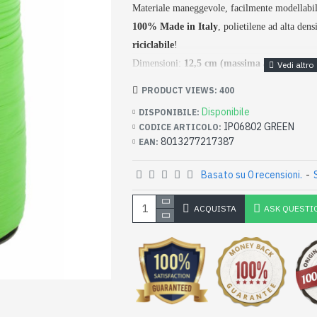
Materiale maneggevole, facilmente modellabil
100% Made in Italy
, polietilene ad alta densi
riciclabile
!
Dimensioni:
12,5 cm (massima apertura) x 
PRODUCT VIEWS: 400
Disponibile
DISPONIBILE:
IP06802 GREEN
CODICE ARTICOLO:
8013277217387
EAN:
Basato su 0 recensioni.
-
ACQUISTA
ASK QUESTI