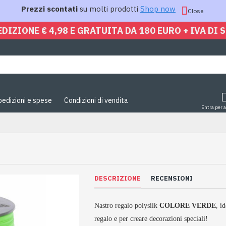
Prezzi scontati
su molti prodotti
Shop now
Close
EDIZIONE € 4,98 E GRATUITA DA 180 EURO + IVA DI 
pedizioni e spese
Condizioni di vendita
Entra per 
DESCRIZIONE
RECENSIONI
Nastro regalo polysilk
COLORE VERDE
, i
regalo e per creare decorazioni speciali!