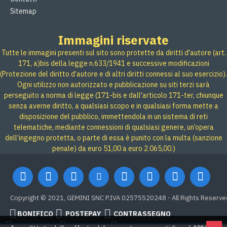
Sitemap
Immagini riservate
Tutte le immagini presenti sul sito sono protette da diritti d'autore (art.
171, a)bis della legge n.633/1941 e successive modificazioni
(Protezione del diritto d’autore e di altri diritti connessi al suo esercizio).
Ogni utilizzo non autorizzato e pubblicazione su siti terzi sarà
perseguito a norma di legge (171-bis e dall'articolo 171-ter, chiunque
senza averne diritto, a qualsiasi scopo e in qualsiasi forma mette a
disposizione del pubblico, immettendola in un sistema di reti
telematiche, mediante connessioni di qualsiasi genere, un’opera
dell’ingegno protetta, o parte di essa è punito con la multa (sanzione
penale) da euro 51,00 a euro 2.065,00.)
Copyright © 2021, GEMINI SNC P.IVA 02575520248 - All Rights Reserve
BONIFICO
POSTEPAY
CONTRASSEGNO
Credit card
Google Pay
PAYPAL