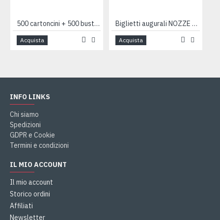
500 cartoncini + 500 buste auguri expo mix
Biglietti augurali NOZZE foglia oro 12pz
Acquista
Acquista
INFO LINKS
Chi siamo
Spedizioni
GDPR e Cookie
Termini e condizioni
IL MIO ACCOUNT
Il mio account
Storico ordini
Affiliati
Newsletter