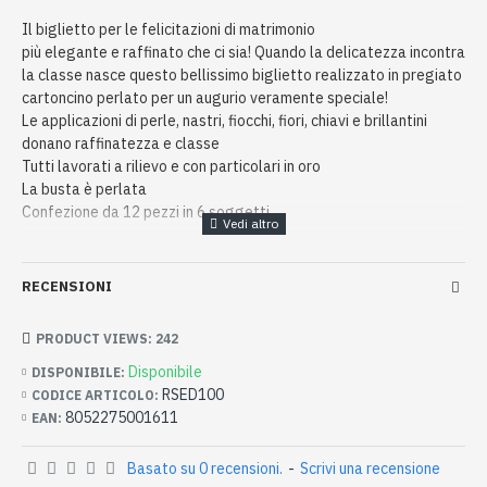
Il biglietto per le felicitazioni di matrimonio
più elegante e raffinato che ci sia! Quando la delicatezza incontra
la classe nasce questo bellissimo biglietto realizzato in pregiato
cartoncino perlato per un augurio veramente speciale!
Le applicazioni di perle, nastri, fiocchi, fiori, chiavi e brillantini
donano raffinatezza e classe
Tutti lavorati a rilievo e con particolari in oro
La busta è perlata
Confezione da 12 pezzi in 6 soggetti
RECENSIONI
PRODUCT VIEWS: 242
Disponibile
DISPONIBILE:
RSED100
CODICE ARTICOLO:
8052275001611
EAN:
Basato su 0 recensioni.
-
Scrivi una recensione