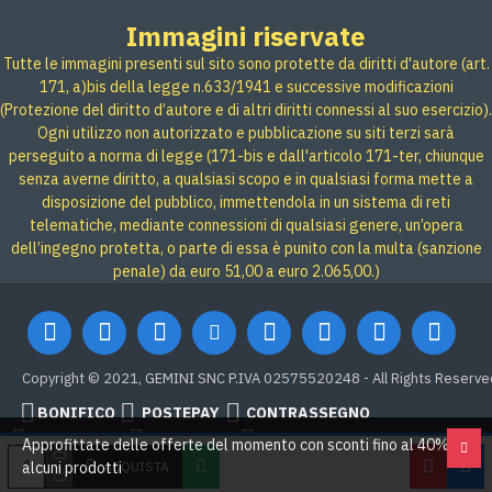
Immagini riservate
Tutte le immagini presenti sul sito sono protette da diritti d'autore (art.
171, a)bis della legge n.633/1941 e successive modificazioni
(Protezione del diritto d’autore e di altri diritti connessi al suo esercizio).
Ogni utilizzo non autorizzato e pubblicazione su siti terzi sarà
perseguito a norma di legge (171-bis e dall'articolo 171-ter, chiunque
senza averne diritto, a qualsiasi scopo e in qualsiasi forma mette a
disposizione del pubblico, immettendola in un sistema di reti
telematiche, mediante connessioni di qualsiasi genere, un’opera
dell’ingegno protetta, o parte di essa è punito con la multa (sanzione
penale) da euro 51,00 a euro 2.065,00.)
Copyright © 2021, GEMINI SNC P.IVA 02575520248 - All Rights Reserve
BONIFICO
POSTEPAY
CONTRASSEGNO
Credit card
Google Pay
PAYPAL
Approfittate delle offerte del momento con sconti fino al 40% su
ACQUISTA
alcuni prodotti