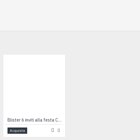
Blister 6 inviti alla festa CUCCIOLOTTI
Blocchetti invito compleanno FROZEN Disney 20 blocchi
Acquista
Acquista