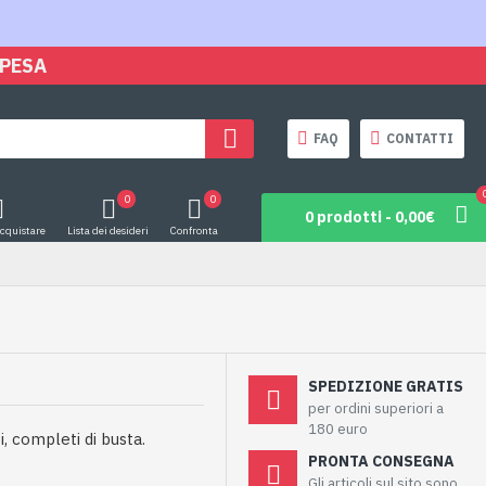
SPESA
FAQ
CONTATTI
0
0
0 prodotti - 0,00€
acquistare
Lista dei desideri
Confronta
SPEDIZIONE GRATIS
per ordini superiori a
180 euro
bi, completi di busta.
PRONTA CONSEGNA
Gli articoli sul sito sono