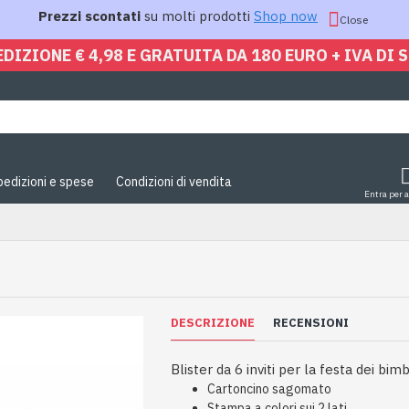
Prezzi scontati
su molti prodotti
Shop now
Close
EDIZIONE € 4,98 E GRATUITA DA 180 EURO + IVA DI 
pedizioni e spese
Condizioni di vendita
Entra per 
DESCRIZIONE
RECENSIONI
Blister da 6 inviti per la festa dei bim
Cartoncino sagomato
Stampa a colori sui 2 lati