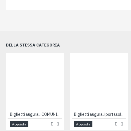
DELLA STESSA CATEGORIA
Biglietti augurali COMUNIONE 12pz
Biglietti augurali portasoldi COMUNIONE 12pz
Acquista
Acquista