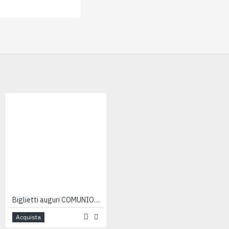
HOT
Biglietti auguri COMUNIONE con giorno 12pz
Biglietti auguri COMUNIONE eleganza 2pz
Acquista
Acquista