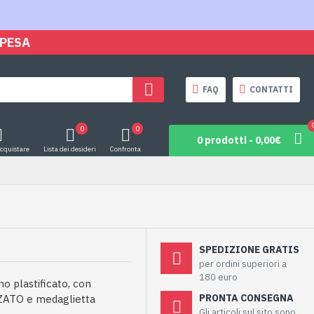
SPESA
FAQ
CONTATTI
0
0
0 prodotti - 0,00€
acquistare
Lista dei desideri
Confronta
SPEDIZIONE GRATIS
per ordini superiori a
180 euro
o plastificato, con
PRONTA CONSEGNA
ZATO e medaglietta
Gli articoli sul sito sono