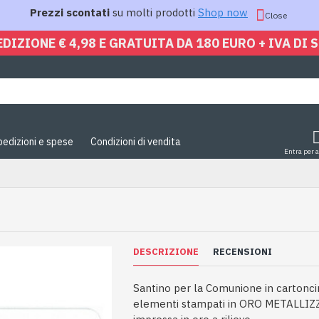
Prezzi scontati
su molti prodotti
Shop now
Close
EDIZIONE € 4,98 E GRATUITA DA 180 EURO + IVA DI 
pedizioni e spese
Condizioni di vendita
Entra per 
DESCRIZIONE
RECENSIONI
Santino per la Comunione in cartoncin
elementi stampati in ORO METALLIZ