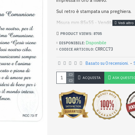
impressa in oro a rilievo.
Sul retro è stampata una preghiera.
Misura mm 85x55 - Vendita a pezzo s
PRODUCT VIEWS: 8705
Disponibile
DISPONIBILE:
CRRCC73
CODICE ARTICOLO:
Basato su 0 recensioni.
-
ACQUISTA
ASK QUESTI