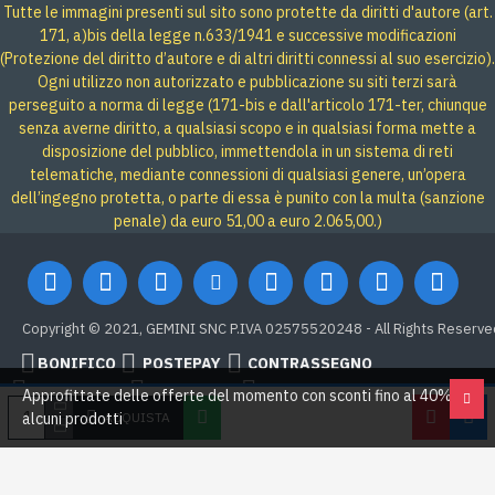
Tutte le immagini presenti sul sito sono protette da diritti d'autore (art.
171, a)bis della legge n.633/1941 e successive modificazioni
(Protezione del diritto d’autore e di altri diritti connessi al suo esercizio).
Ogni utilizzo non autorizzato e pubblicazione su siti terzi sarà
perseguito a norma di legge (171-bis e dall'articolo 171-ter, chiunque
senza averne diritto, a qualsiasi scopo e in qualsiasi forma mette a
disposizione del pubblico, immettendola in un sistema di reti
telematiche, mediante connessioni di qualsiasi genere, un’opera
dell’ingegno protetta, o parte di essa è punito con la multa (sanzione
penale) da euro 51,00 a euro 2.065,00.)
Copyright © 2021, GEMINI SNC P.IVA 02575520248 - All Rights Reserve
BONIFICO
POSTEPAY
CONTRASSEGNO
Credit card
Google Pay
PAYPAL
Approfittate delle offerte del momento con sconti fino al 40% su
ACQUISTA
alcuni prodotti