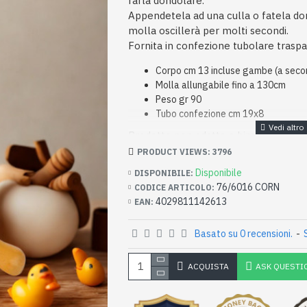
farla dondolare.
Appendetela ad una culla o fatela do
molla oscillerà per molti secondi.
Fornita in confezione tubolare traspa
Corpo cm 13 incluse gambe (a seco
Molla allungabile fino a 130cm
Peso gr 90
Tubo confezione cm 19x8
Prodotto non adatto a bimbi al di sot
PRODUCT VIEWS: 3796
Disponibile
DISPONIBILE:
76/6016 CORN
CODICE ARTICOLO:
4029811142613
EAN:
Basato su 0 recensioni.
-
ACQUISTA
ASK QUESTI