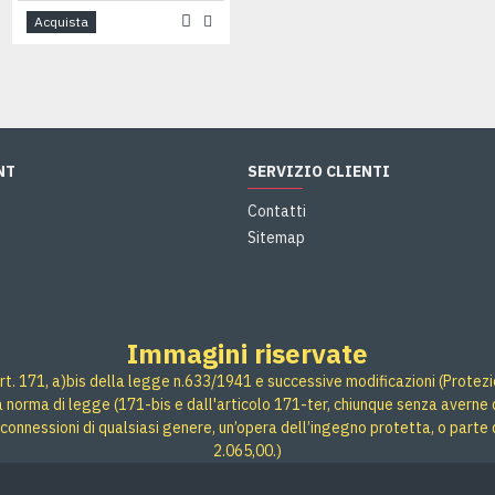
Acquista
Acquista
NT
SERVIZIO CLIENTI
Contatti
Sitemap
Immagini riservate
rt. 171, a)bis della legge n.633/1941 e successive modificazioni (Protezione
 a norma di legge (171-bis e dall'articolo 171-ter, chiunque senza averne d
connessioni di qualsiasi genere, un’opera dell’ingegno protetta, o parte 
2.065,00.)