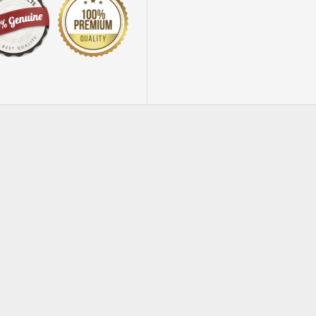
Colori a dita per tessuto in valigetta 6 colori da 100gr
CONIGLIETTO in legno con molla