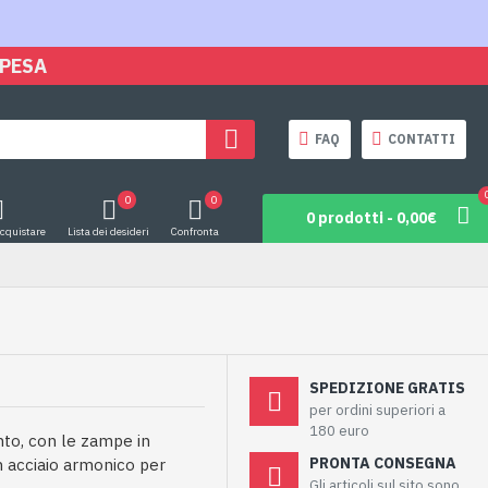
SPESA
FAQ
CONTATTI
0
0
0 prodotti - 0,00€
acquistare
Lista dei desideri
Confronta
SPEDIZIONE GRATIS
per ordini superiori a
180 euro
to, con le zampe in
PRONTA CONSEGNA
n acciaio armonico per
Gli articoli sul sito sono