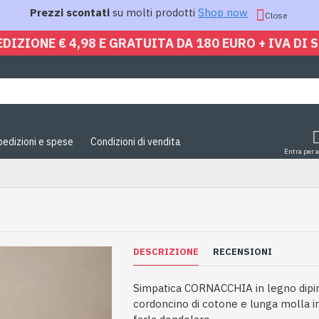
Prezzi scontati
su molti prodotti
Shop now
Close
EDIZIONE € 4,98 E GRATUITA DA 180 EURO + IVA DI 
pedizioni e spese
Condizioni di vendita
Entra per 
DESCRIZIONE
RECENSIONI
Simpatica CORNACCHIA in legno dipin
cordoncino di cotone e lunga molla i