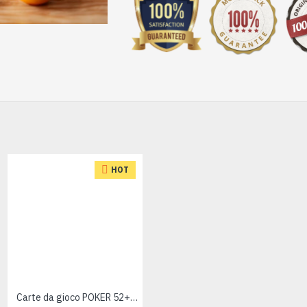
HOT
Carte da gioco POKER 52+2 BLU
Coccinelle resina e metallo 6pz