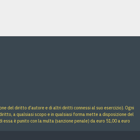
Acquista
Acquista
 del diritto d’autore e di altri diritti connessi al suo esercizio). Ogni
iritto, a qualsiasi scopo e in qualsiasi forma mette a disposizione del
di essa è punito con la multa (sanzione penale) da euro 51,00 a euro