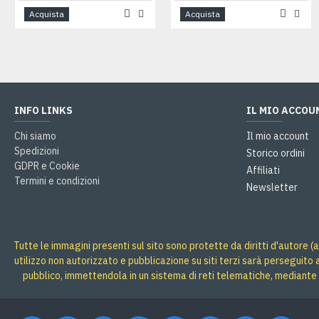
Acquista
Acquista
INFO LINKS
IL MIO ACCOU
Chi siamo
Il mio account
Spedizioni
Storico ordini
GDPR e Cookie
Affiliati
Termini e condizioni
Newsletter
Tutte le immagini presenti sul sito sono protette da diritti d'autore (a
utilizzo non autorizzato e pubblicazione su siti terzi sarà perseguito
pubblico, immettendola in un sistema di reti telematiche, mediante 