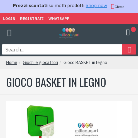
Prezzi scontati
su molti prodotti
Shop now
Close
LOGIN
REGISTRATI
WHATSAPP
0
Home
Giochi e giocattoli
Gioco BASKET in legno
GIOCO BASKET IN LEGNO