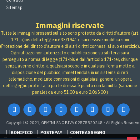
Contatti
Sitemap
Immagini riservate
Tutte le immagini presenti sul sito sono protette da diritti d'autore (art.
171, a)bis della legge n.633/1941 e successive modificazioni
(Protezione del diritto d’autore e di altri diritti connessi al suo esercizio).
Ogni utilizzo non autorizzato e pubblicazione su siti terzi sarà
perseguito a norma di legge (171-bis e dall'articolo 171-ter, chiunque
senza averne diritto, a qualsiasi scopo e in qualsiasi forma mette a
disposizione del pubblico, immettendola in un sistema di reti
telematiche, mediante connessioni di qualsiasi genere, un’opera
dell’ingegno protetta, o parte di essa è punito con la multa (sanzione
penale) da euro 51,00 a euro 2.065,00.)
Copyright © 2021, GEMINI SNC P.IVA 02575520248 - All Rights Reserve
BONIFICO
POSTEPAY
CONTRASSEGNO
Credit card
Google Pay
PAYPAL