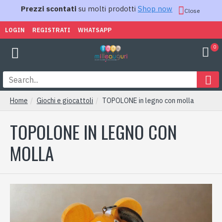
Prezzi scontati
su molti prodotti
Shop now
Close
LOGIN
REGISTRATI
WHATSAPP
0
Home
Giochi e giocattoli
TOPOLONE in legno con molla
TOPOLONE IN LEGNO CON
MOLLA