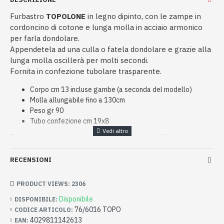
Furbastro
TOPOLONE
in legno dipinto, con le zampe in
cordoncino di cotone e lunga molla in acciaio armonico
per farla dondolare.
Appendetela ad una culla o fatela dondolare e grazie alla
lunga molla oscillerà per molti secondi.
Fornita in confezione tubolare trasparente.
Corpo cm 13 incluse gambe (a seconda del modello)
Molla allungabile fino a 130cm
Peso gr 90
Tubo confezione cm 19x8
Prodotto non adatto a bimbi al di sotto dei 36 mesi
RECENSIONI
PRODUCT VIEWS: 2306
Disponibile
DISPONIBILE:
76/6016 TOPO
CODICE ARTICOLO:
4029811142613
EAN: