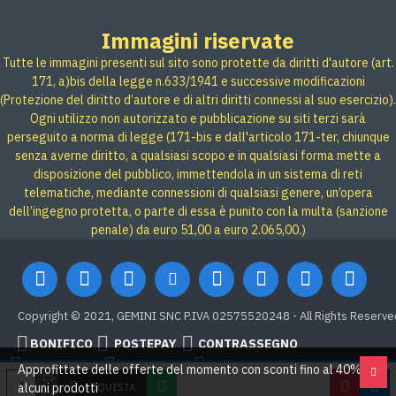
Immagini riservate
Tutte le immagini presenti sul sito sono protette da diritti d'autore (art.
171, a)bis della legge n.633/1941 e successive modificazioni
(Protezione del diritto d’autore e di altri diritti connessi al suo esercizio).
Ogni utilizzo non autorizzato e pubblicazione su siti terzi sarà
perseguito a norma di legge (171-bis e dall'articolo 171-ter, chiunque
senza averne diritto, a qualsiasi scopo e in qualsiasi forma mette a
disposizione del pubblico, immettendola in un sistema di reti
telematiche, mediante connessioni di qualsiasi genere, un’opera
dell’ingegno protetta, o parte di essa è punito con la multa (sanzione
penale) da euro 51,00 a euro 2.065,00.)
Copyright © 2021, GEMINI SNC P.IVA 02575520248 - All Rights Reserve
BONIFICO
POSTEPAY
CONTRASSEGNO
Credit card
Google Pay
PAYPAL
Approfittate delle offerte del momento con sconti fino al 40% su
ACQUISTA
alcuni prodotti